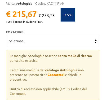
Marca:
Antologhia
Codice:
KAC11 R AN
€ 215,67
-15%
€ 253,73
Tutti i prezzi includono l'IVA.
FORATURE
Le maniglie Antologhia nascono
senza molla di ritorno
per scelta estetica.
Cerchi una maniglia del
catalogo Antologhia
non
presente nel nostro sito?
Contattaci
e chiedi un
preventivo.
Diritto di recesso non applicabile
(art. 59 Codice del
Consumo).