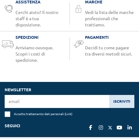
ASSISTENZA
MARCHE
Cerchi aiuto? Il nostro
Vedi la lista delle marche
staff è a tua
professionali che
disposizione.
trattiamo.
SPEDIZIONI
PAGAMENTI
Arriviamo ovunque.
Decidi tu come pagare
Scopri i costi di
tra diversi metodi sicuri.
spedizione.
NEWSLETTER
ISCRIVITI
Accetto trattamento dati personali (
Link
)
SEGUICI