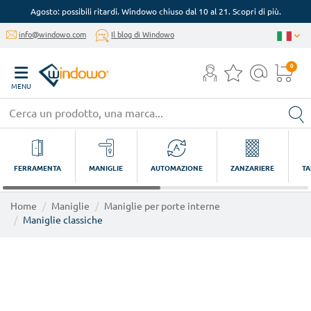
Agosto: possibili ritardi. Windowo chiuso dal 10 al 21. Scopri di più.
info@windowo.com
Il blog di Windowo
0
MENU
FERRAMENTA
MANIGLIE
AUTOMAZIONE
ZANZARIERE
TA
Home
Maniglie
Maniglie per porte interne
Maniglie classiche