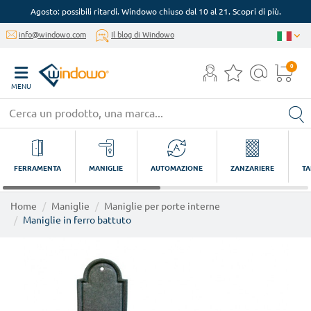
Agosto: possibili ritardi. Windowo chiuso dal 10 al 21. Scopri di più.
info@windowo.com
Il blog di Windowo
0
MENU
FERRAMENTA
MANIGLIE
AUTOMAZIONE
ZANZARIERE
TA
Home
Maniglie
Maniglie per porte interne
Maniglie in ferro battuto