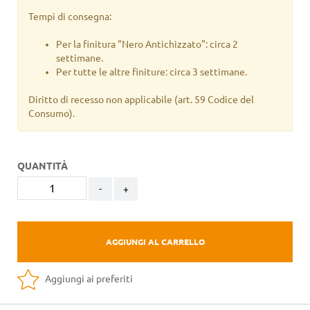
Tempi di consegna:
Per la finitura "Nero Antichizzato": circa 2
settimane.
Per tutte le altre finiture: circa 3 settimane.
Diritto di recesso non applicabile
(art. 59 Codice del
Consumo).
QUANTITÀ
-
+
AGGIUNGI AL CARRELLO
Aggiungi ai preferiti