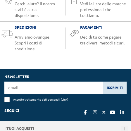
Cerchi aiuto? Il nostro
Vedi la lista delle marche
staff è a tua
professionali che
disposizione.
trattiamo.
SPEDIZIONI
PAGAMENTI
Arriviamo ovunque.
Decidi tu come pagare
Scopri i costi di
tra diversi metodi sicuri.
spedizione.
NEWSLETTER
ISCRIVITI
Accetto trattamento dati personali (
Link
)
SEGUICI
I TUOI ACQUISTI