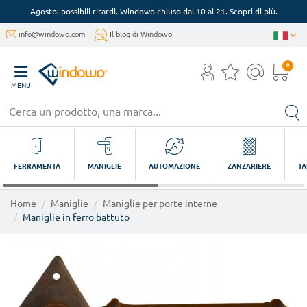
Agosto: possibili ritardi. Windowo chiuso dal 10 al 21. Scopri di più.
info@windowo.com
Il blog di Windowo
0
MENU
FERRAMENTA
MANIGLIE
AUTOMAZIONE
ZANZARIERE
TA
Home
Maniglie
Maniglie per porte interne
Maniglie in ferro battuto