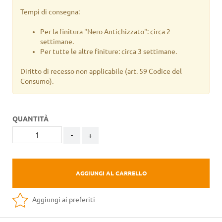
Tempi di consegna:
Per la finitura "Nero Antichizzato": circa 2
settimane.
Per tutte le altre finiture: circa 3 settimane.
Diritto di recesso non applicabile
(art. 59 Codice del
Consumo).
QUANTITÀ
-
+
AGGIUNGI AL CARRELLO
Aggiungi ai preferiti