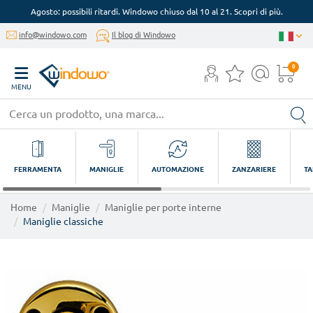
Agosto: possibili ritardi. Windowo chiuso dal 10 al 21. Scopri di più.
info@windowo.com
Il blog di Windowo
0
MENU
FERRAMENTA
MANIGLIE
AUTOMAZIONE
ZANZARIERE
TA
Home
Maniglie
Maniglie per porte interne
Maniglie classiche