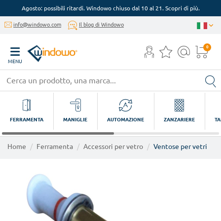
Agosto: possibili ritardi. Windowo chiuso dal 10 al 21. Scopri di più.
info@windowo.com
Il blog di Windowo
0
MENU
FERRAMENTA
MANIGLIE
AUTOMAZIONE
ZANZARIERE
TA
Home
Ferramenta
Accessori per vetro
Ventose per vetri