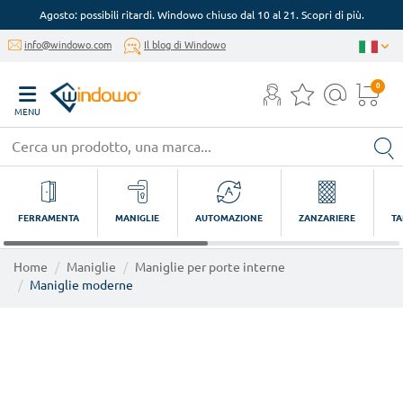
Agosto: possibili ritardi. Windowo chiuso dal 10 al 21. Scopri di più.
info@windowo.com
Il blog di Windowo
0
MENU
FERRAMENTA
MANIGLIE
AUTOMAZIONE
ZANZARIERE
TA
Home
Maniglie
Maniglie per porte interne
Maniglie moderne