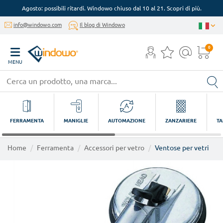
Agosto: possibili ritardi. Windowo chiuso dal 10 al 21. Scopri di più.
info@windowo.com
Il blog di Windowo
0
MENU
FERRAMENTA
MANIGLIE
AUTOMAZIONE
ZANZARIERE
TA
Home
Ferramenta
Accessori per vetro
Ventose per vetri