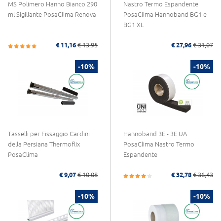
MS Polimero Hanno Bianco 290
Nastro Termo Espandente
ml Sigillante PosaClima Renova
PosaClima Hannoband BG1 e
BG1 XL
€ 11,16
€ 13,95
€ 27,96
€ 31,07
-10%
-10%
Tasselli per Fissaggio Cardini
Hannoband 3E - 3E UA
della Persiana Thermoflix
PosaClima Nastro Termo
PosaClima
Espandente
€ 9,07
€ 10,08
€ 32,78
€ 36,43
-10%
-10%