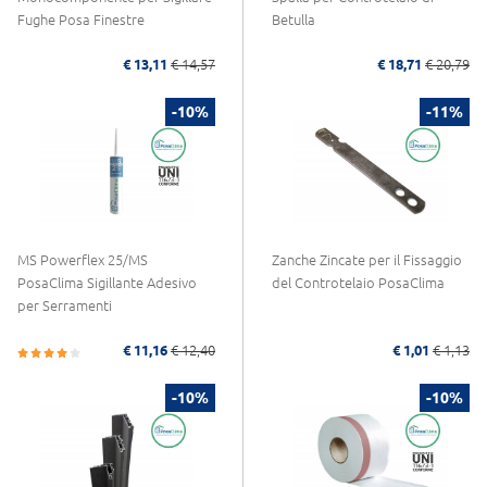
Fughe Posa Finestre
Betulla
€ 13,11
€ 14,57
€ 18,71
€ 20,79
-10%
-11%
MS Powerflex 25/MS
Zanche Zincate per il Fissaggio
PosaClima Sigillante Adesivo
del Controtelaio PosaClima
per Serramenti
€ 11,16
€ 12,40
€ 1,01
€ 1,13
-10%
-10%