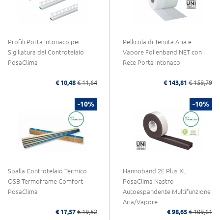
Profili Porta Intonaco per
Pellicola di Tenuta Aria e
Sigillatura del Controtelaio
Vapore Folienband NET con
PosaClima
Rete Porta Intonaco
€ 10,48
€ 11,64
€ 143,81
€ 159,79
-10%
-10%
Spalla Controtelaio Termico
Hannoband 2E Plus XL
OSB Termoframe Comfort
PosaClima Nastro
PosaClima
Autoespandente Multifunzione
Aria/Vapore
€ 17,57
€ 19,52
€ 98,65
€ 109,61