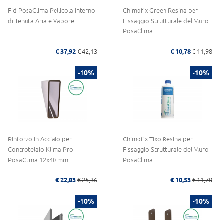
Fid PosaClima Pellicola Interno
Chimofix Green Resina per
di Tenuta Aria e Vapore
Fissaggio Strutturale del Muro
PosaClima
€ 37,92
€ 42,13
€ 10,78
€ 11,98
-10%
-10%
Rinforzo in Acciaio per
Chimofix Tixo Resina per
Controtelaio Klima Pro
Fissaggio Strutturale del Muro
PosaClima 12x40 mm
PosaClima
€ 22,83
€ 25,36
€ 10,53
€ 11,70
-10%
-10%