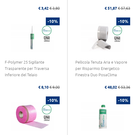
€ 3,42
€ 3,80
€ 51,87
€ 57,63
-10%
-10%
F-Polymer 25 Sigillante
Pellicola Tenuta Aria e Vapore
Trasparente per Traversa
per Risparmio Energetico
Inferiore del Telaio
Finestra Duo PosaClima
€ 8,10
€ 9,00
€ 48,02
€ 53,36
-10%
-10%