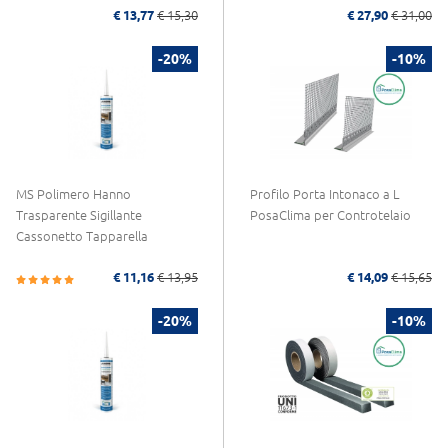
€ 13,77
€ 15,30
€ 27,90
€ 31,00
-20%
-10%
MS Polimero Hanno
Profilo Porta Intonaco a L
Trasparente Sigillante
PosaClima per Controtelaio
Cassonetto Tapparella
€ 11,16
€ 13,95
€ 14,09
€ 15,65
-20%
-10%