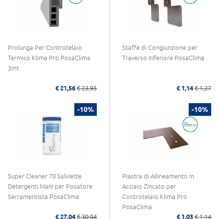
Prolunga Per Controtelaio
Staffe di Congiunzione per
Termico Klima Pro PosaClima
Traverso Inferiore PosaClima
3mt
€ 21,56
€ 23,95
€ 1,14
€ 1,27
-10%
-10%
Super Cleaner 70 Salviette
Piastra di Allineamento in
Detergenti Mani per Posatore
Acciaio Zincato per
Serramentista PosaClima
Controtelaio Klima Pro
PosaClima
€ 27,04
€ 30,04
€ 1,03
€ 1,14