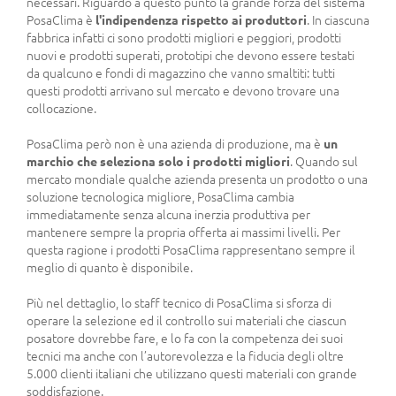
necessari. Riguardo a questo punto la grande forza del sistema
PosaClima è
l'indipendenza rispetto ai produttori
. In ciascuna
fabbrica infatti ci sono prodotti migliori e peggiori, prodotti
nuovi e prodotti superati, prototipi che devono essere testati
da qualcuno e fondi di magazzino che vanno smaltiti: tutti
questi prodotti arrivano sul mercato e devono trovare una
collocazione.
PosaClima però non è una azienda di produzione, ma è
un
marchio che seleziona solo i prodotti migliori
. Quando sul
mercato mondiale qualche azienda presenta un prodotto o una
soluzione tecnologica migliore, PosaClima cambia
immediatamente senza alcuna inerzia produttiva per
mantenere sempre la propria offerta ai massimi livelli. Per
questa ragione i prodotti PosaClima rappresentano sempre il
meglio di quanto è disponibile.
Più nel dettaglio, lo staff tecnico di PosaClima si sforza di
operare la selezione ed il controllo sui materiali che ciascun
posatore dovrebbe fare, e lo fa con la competenza dei suoi
tecnici ma anche con l’autorevolezza e la fiducia degli oltre
5.000 clienti italiani che utilizzano questi materiali con grande
soddisfazione.