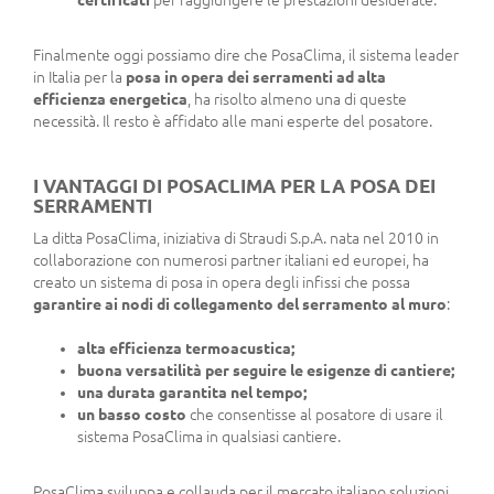
Finalmente oggi possiamo dire che PosaClima, il sistema leader
in Italia per la
posa in opera dei serramenti ad alta
efficienza energetica
, ha risolto almeno una di queste
necessità. Il resto è affidato alle mani esperte del posatore.
I VANTAGGI DI POSACLIMA PER LA POSA DEI
SERRAMENTI
La ditta PosaClima, iniziativa di Straudi S.p.A. nata nel 2010 in
collaborazione con numerosi partner italiani ed europei, ha
creato un sistema di posa in opera degli infissi che possa
garantire ai nodi di collegamento del serramento al muro
:
alta efficienza termoacustica;
buona versatilità per seguire le esigenze di cantiere;
una durata garantita nel tempo;
un basso costo
che consentisse al posatore di usare il
sistema PosaClima in qualsiasi cantiere.
PosaClima sviluppa e collauda per il mercato italiano soluzioni