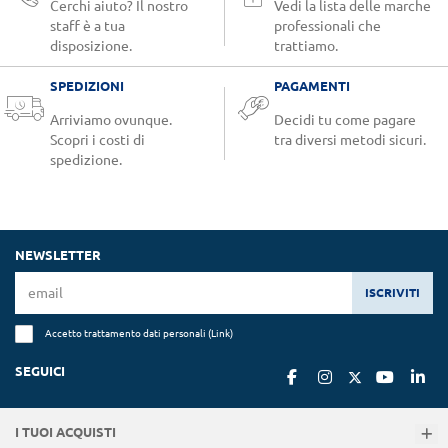
Cerchi aiuto? Il nostro
Vedi la lista delle marche
staff è a tua
professionali che
disposizione.
trattiamo.
SPEDIZIONI
PAGAMENTI
Arriviamo ovunque.
Decidi tu come pagare
Scopri i costi di
tra diversi metodi sicuri.
spedizione.
NEWSLETTER
ISCRIVITI
Accetto trattamento dati personali (
Link
)
SEGUICI
I TUOI ACQUISTI