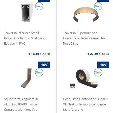
Traverso Inferiore Small
Traverso Superiore per
PosaClima Profilo Scatolato
Controtelai Termoframe Flex
Estruso in PVC
PosaClima
€ 18,34
€ 20,38
€ 27,39
€ 30,44
-10%
-10%
Squadretta Angolare in
PosaClima Hannoband 3E/BG1
Alluminio 80x80 mm per
XL Nastro Termo Espandente
Controtelaio Klima Pro
Multifunzione