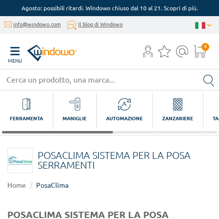
Agosto: possibili ritardi. Windowo chiuso dal 10 al 21. Scopri di più.
info@windowo.com
Il blog di Windowo
0
MENU
FERRAMENTA
MANIGLIE
AUTOMAZIONE
ZANZARIERE
TA
POSACLIMA SISTEMA PER LA POSA
SERRAMENTI
Home
PosaClima
POSACLIMA SISTEMA PER LA POSA