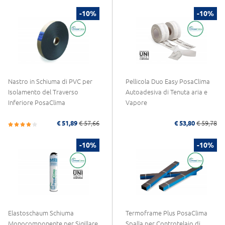
-10%
-10%
Nastro in Schiuma di PVC per
Pellicola Duo Easy PosaClima
Isolamento del Traverso
Autoadesiva di Tenuta aria e
Inferiore PosaClima
Vapore
€ 51,89
€ 57,66
€ 53,80
€ 59,78
-10%
-10%
Elastoschaum Schiuma
Termoframe Plus PosaClima
Monocomponente per Sigillare
Spalla per Controtelaio di