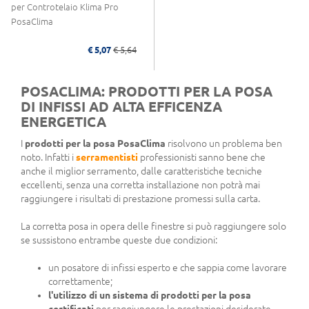
per Controtelaio Klima Pro
PosaClima
€ 5,07
€ 5,64
POSACLIMA: PRODOTTI PER LA POSA
DI INFISSI AD ALTA EFFICENZA
ENERGETICA
I
prodotti per la posa PosaClima
risolvono un problema ben
noto. Infatti i
serramentisti
professionisti sanno bene che
anche il miglior serramento, dalle caratteristiche tecniche
eccellenti, senza una corretta installazione non potrà mai
raggiungere i risultati di prestazione promessi sulla carta.
La corretta posa in opera delle finestre si può raggiungere solo
se sussistono entrambe queste due condizioni:
un posatore di infissi esperto e che sappia come lavorare
correttamente;
l'utilizzo di un sistema di prodotti per la posa
certificati
per raggiungere le prestazioni desiderate.