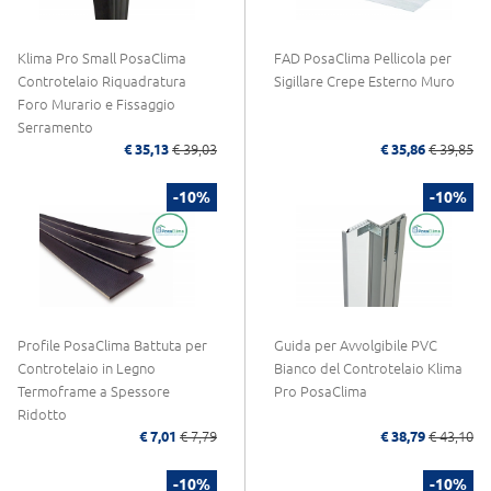
Klima Pro Small PosaClima
FAD PosaClima Pellicola per
Controtelaio Riquadratura
Sigillare Crepe Esterno Muro
Foro Murario e Fissaggio
Serramento
€ 35,13
€ 39,03
€ 35,86
€ 39,85
-10%
-10%
Profile PosaClima Battuta per
Guida per Avvolgibile PVC
Controtelaio in Legno
Bianco del Controtelaio Klima
Termoframe a Spessore
Pro PosaClima
Ridotto
€ 7,01
€ 7,79
€ 38,79
€ 43,10
-10%
-10%