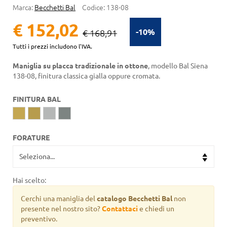
Marca:
Becchetti Bal
Codice:
138-08
€ 152,02
-10%
€ 168,91
Tutti i prezzi includono l'IVA.
Maniglia su placca tradizionale in ottone
, modello Bal Siena
138-08, finitura classica gialla oppure cromata.
FINITURA BAL
FORATURE
Hai scelto:
Cerchi una maniglia del
catalogo Becchetti Bal
non
presente nel nostro sito?
Contattaci
e chiedi un
preventivo.