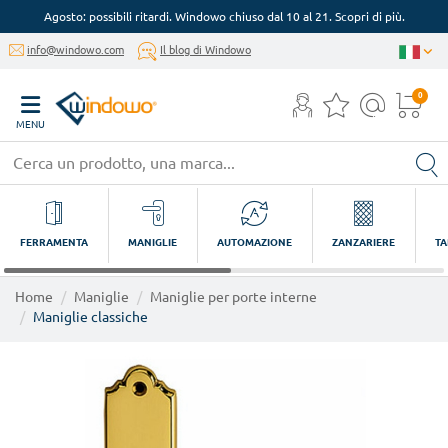
Agosto: possibili ritardi. Windowo chiuso dal 10 al 21. Scopri di più.
info@windowo.com
Il blog di Windowo
0
MENU
FERRAMENTA
MANIGLIE
AUTOMAZIONE
ZANZARIERE
TA
Home
Maniglie
Maniglie per porte interne
Maniglie classiche