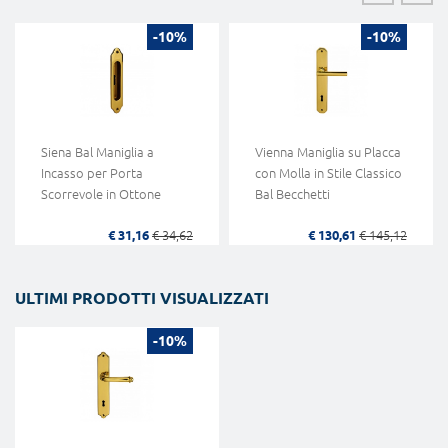
-10%
-10%
Siena Bal Maniglia a
Vienna Maniglia su Placca
Incasso per Porta
con Molla in Stile Classico
Scorrevole in Ottone
Bal Becchetti
€ 31,16
€ 34,62
€ 130,61
€ 145,12
ULTIMI PRODOTTI VISUALIZZATI
-10%