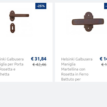
-25%
€ 31,84
€ 1
inki Galbusera
Helsinki Galbusera
glia per Porta
€ 42,46
Maniglia
€ 
Rosetta e
Martellina con
hetta
Rosetta in Ferro
Battuto per
Finestra