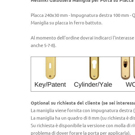
Helsinki Galbusera Maniglia per Porta su Placca
Placca 240x30 mm - Impugnatura destra 100 mm -
Maniglia su placca in ferro battuto.
Al momento dell'ordine dovrai indicarci l'interasse 
anche 5-7-8).
Optional su richiesta del cliente (se sei interess
La maniglia viene fornita con impugnatura destra (
La maniglia ha un quadro di 8 mm (su richiesta è dis
Su richiesta è disponibile la versione con molla di r
problema di dover forare la porta per applicarla).