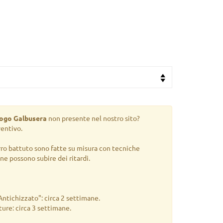
logo Galbusera
non presente nel nostro sito?
ventivo.
rro battuto sono fatte su misura con tecniche
gne possono subire dei ritardi.
 Antichizzato": circa 2 settimane.
iture: circa 3 settimane.