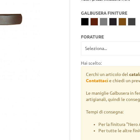
GALBUSERA FINITURE
FORATURE
Hai scelto:
Cerchi un articolo del
cata
Contattaci
e chiedi un pre
Le maniglie Galbusera in fe
artigianali, quindi le conse
Tempi di consegna:
Per la finitura "Nero
Per tutte le altre fin