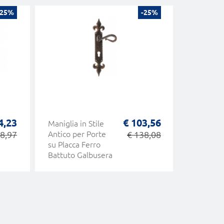
-25%
-25%
4,23
€ 103,56
Maniglia in Stile
Budapes
18,97
Antico per Porte
€ 138,08
Galbuser
su Placca Ferro
Maniglia
Battuto Galbusera
con Rose
Bocchett