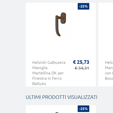
-25%
€ 25,73
Helsinki Galbusera
Hels
Maniglia
€ 34,31
Mani
Martellina DK per
con 
Finestra in Ferro
Bocc
Battuto
ULTIMI PRODOTTI VISUALIZZATI
-25%