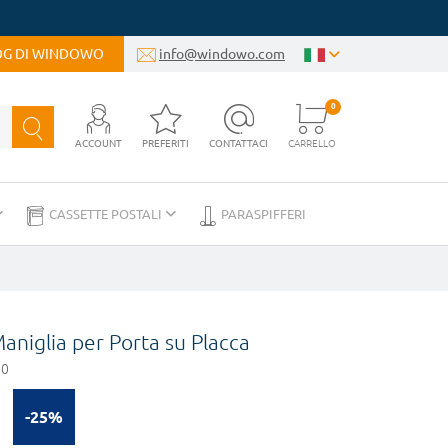
LOG DI WINDOWO
info@windowo.com
0
ACCOUNT
PREFERITI
CONTATTACI
CARRELLO
CASSETTE POSTALI
PARASPIFFERI
aniglia per Porta su Placca
10
-25%