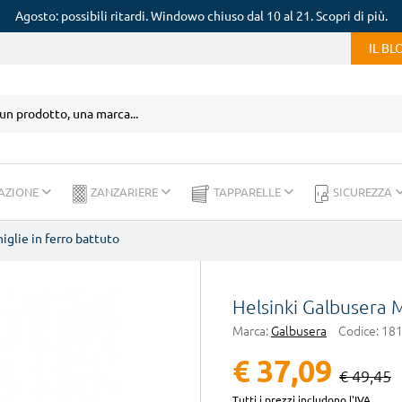
Agosto: possibili ritardi. Windowo chiuso dal 10 al 21. Scopri di più.
IL B
AZIONE
ZANZARIERE
TAPPARELLE
SICUREZZA
iglie in ferro battuto
Helsinki Galbusera M
Marca:
Galbusera
Codice:
18
€ 37,09
€ 49,45
Tutti i prezzi includono l'IVA.