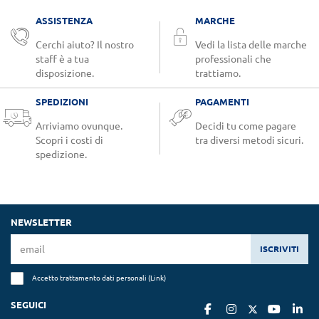
ASSISTENZA
MARCHE
Cerchi aiuto? Il nostro
Vedi la lista delle marche
staff è a tua
professionali che
disposizione.
trattiamo.
SPEDIZIONI
PAGAMENTI
Arriviamo ovunque.
Decidi tu come pagare
Scopri i costi di
tra diversi metodi sicuri.
spedizione.
NEWSLETTER
ISCRIVITI
Accetto trattamento dati personali (
Link
)
SEGUICI