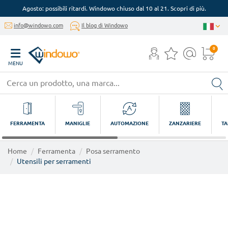
Agosto: possibili ritardi. Windowo chiuso dal 10 al 21. Scopri di più.
info@windowo.com
Il blog di Windowo
0
MENU
FERRAMENTA
MANIGLIE
AUTOMAZIONE
ZANZARIERE
TA
Home
Ferramenta
Posa serramento
Utensili per serramenti