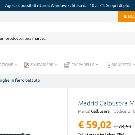
Agosto: possibili ritardi. Windowo chiuso dal 10 al 21. Scopri di più.
IL B
AZIONE
ZANZARIERE
TAPPARELLE
SICUREZZA
iglie in ferro battuto
Madrid Galbusera Man
Marca:
Galbusera
Codice:
21
€ 59,02
€ 78,69
Tutti i prezzi includono l'IVA.