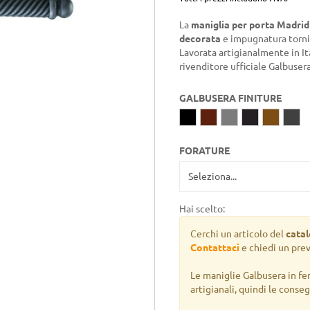
La
maniglia per porta Madri
decorata
e impugnatura tornita
Lavorata artigianalmente in It
rivenditore ufficiale Galbusera
GALBUSERA FINITURE
FORATURE
Hai scelto:
Cerchi un articolo del
cata
Contattaci
e chiedi un pre
Le maniglie Galbusera in fe
artigianali, quindi le conse