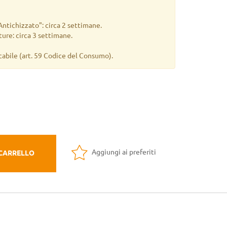
 Antichizzato": circa 2 settimane.
iture: circa 3 settimane.
cabile
(art. 59 Codice del Consumo).
Aggiungi ai preferiti
 CARRELLO