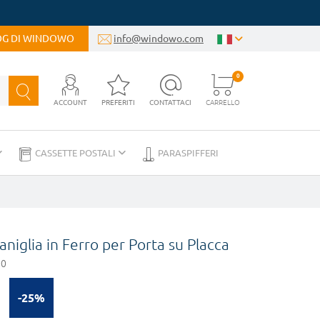
LOG DI WINDOWO
info@windowo.com
0
ACCOUNT
PREFERITI
CONTATTACI
CARRELLO
CASSETTE POSTALI
PARASPIFFERI
iglia in Ferro per Porta su Placca
00
-25%