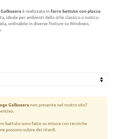
d Galbusera
è realizzata in
ferro battuto con placca
, ideale per ambienti dallo stile classico o rustico.
alia, ordinabile in diverse finiture su Windowo,
.
logo Galbusera
non presente nel nostro sito?
ventivo.
rro battuto sono fatte su misura con tecniche
gne possono subire dei ritardi.