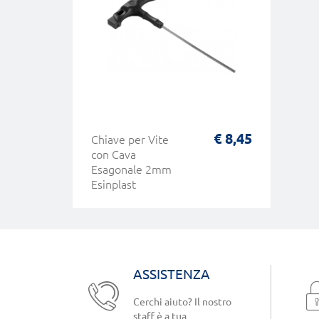
€ 8,45
Chiave per Vite
con Cava
Esagonale 2mm
Esinplast
ASSISTENZA
Cerchi aiuto? Il nostro
staff è a tua