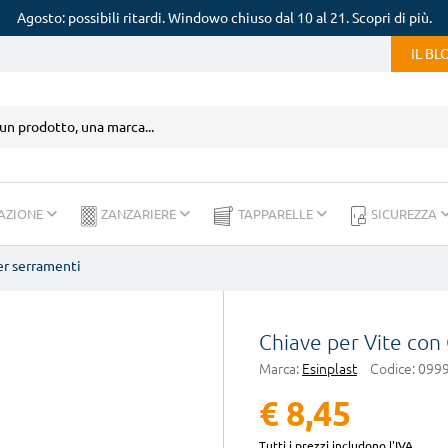
Agosto: possibili ritardi. Windowo chiuso dal 10 al 21. Scopri di più.
IL B
AZIONE
ZANZARIERE
TAPPARELLE
SICUREZZA
er serramenti
Chiave per Vite con
Marca:
Esinplast
Codice:
0999
€ 8,45
Tutti i prezzi includono l'IVA.