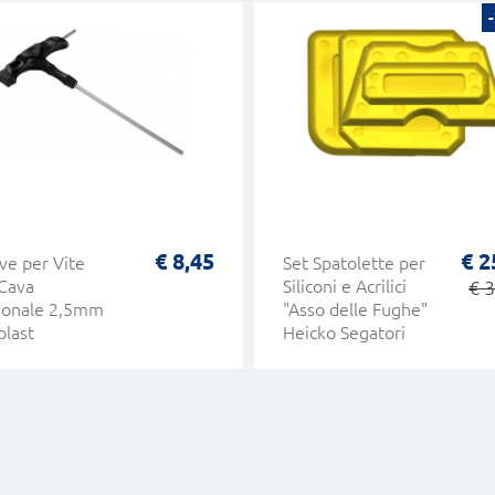
€ 8,45
€ 2
ve per Vite
Set Spatolette per
Cava
Siliconi e Acrilici
€ 
gonale 2,5mm
"Asso delle Fughe"
plast
Heicko Segatori