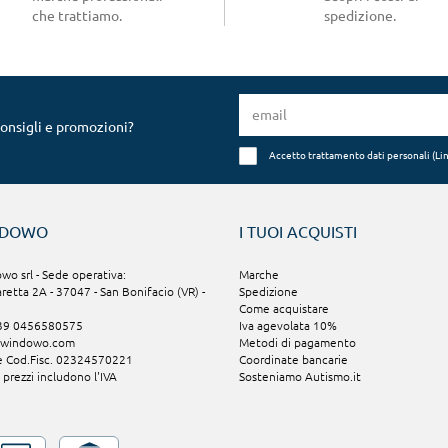
che trattiamo.
spedizione.
consigli e promozioni?
Accetto trattamento dati personali (
Li
NDOWO
I TUOI ACQUISTI
o srl - Sede operativa:
Marche
aretta 2A - 37047 - San Bonifacio (VR) -
Spedizione
Come acquistare
+39 0456580575
Iva agevolata 10%
@windowo.com
Metodi di pagamento
 e Cod.Fisc. 02324570221
Coordinate bancarie
i prezzi includono l'IVA
Sosteniamo Autismo.it