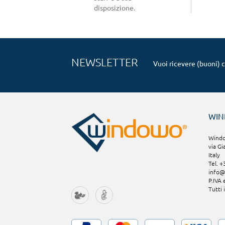
disposizione.
NEWSLETTER
Vuoi ricevere (buoni) 
WI
Window
via Gi
Italy
Tel. 
info
P.IVA
Tutti 