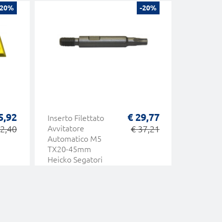
-20%
-20%
5,92
€ 29,77
Inserto Filettato
Spatola 
32,40
Avvitatore
€ 37,21
per Soll
Automatico M5
Vetri Esi
TX20-45mm
Heicko Segatori