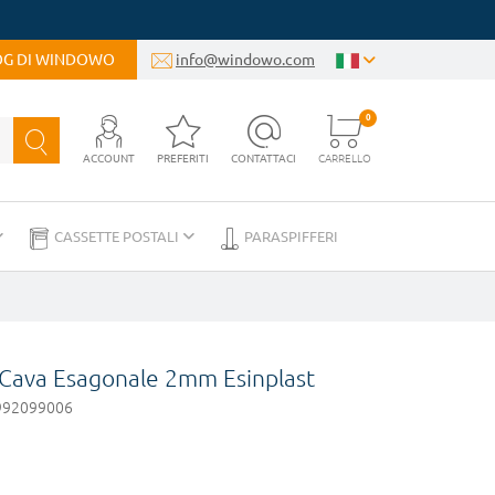
LOG DI WINDOWO
info@windowo.com
0
ACCOUNT
PREFERITI
CONTATTACI
CARRELLO
CASSETTE POSTALI
PARASPIFFERI
 Cava Esagonale 2mm Esinplast
92099006