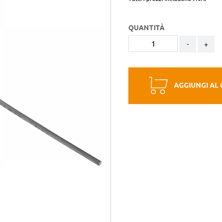
QUANTITÀ
-
+
AGGIUNGI AL