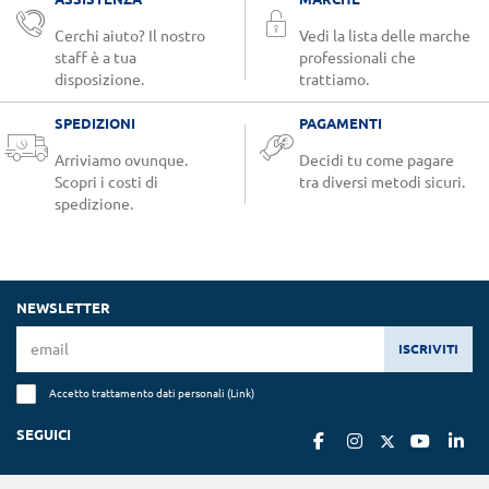
Cerchi aiuto? Il nostro
Vedi la lista delle marche
staff è a tua
professionali che
disposizione.
trattiamo.
SPEDIZIONI
PAGAMENTI
Arriviamo ovunque.
Decidi tu come pagare
Scopri i costi di
tra diversi metodi sicuri.
spedizione.
NEWSLETTER
ISCRIVITI
Accetto trattamento dati personali (
Link
)
SEGUICI