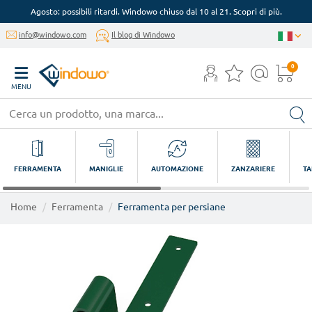
Agosto: possibili ritardi. Windowo chiuso dal 10 al 21. Scopri di più.
info@windowo.com
Il blog di Windowo
0
MENU
FERRAMENTA
MANIGLIE
AUTOMAZIONE
ZANZARIERE
TA
Home
Ferramenta
Ferramenta per persiane