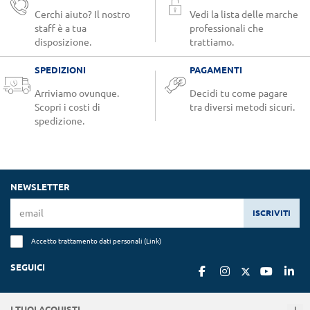
Cerchi aiuto? Il nostro
Vedi la lista delle marche
staff è a tua
professionali che
disposizione.
trattiamo.
SPEDIZIONI
PAGAMENTI
Arriviamo ovunque.
Decidi tu come pagare
Scopri i costi di
tra diversi metodi sicuri.
spedizione.
NEWSLETTER
ISCRIVITI
Accetto trattamento dati personali (
Link
)
SEGUICI
I TUOI ACQUISTI