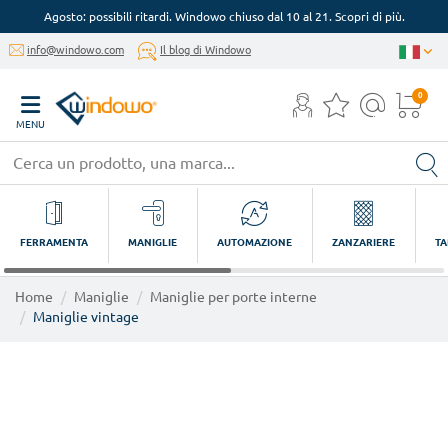
Agosto: possibili ritardi. Windowo chiuso dal 10 al 21. Scopri di più.
info@windowo.com
Il blog di Windowo
0
MENU
FERRAMENTA
MANIGLIE
AUTOMAZIONE
ZANZARIERE
TA
Home
Maniglie
Maniglie per porte interne
Maniglie vintage