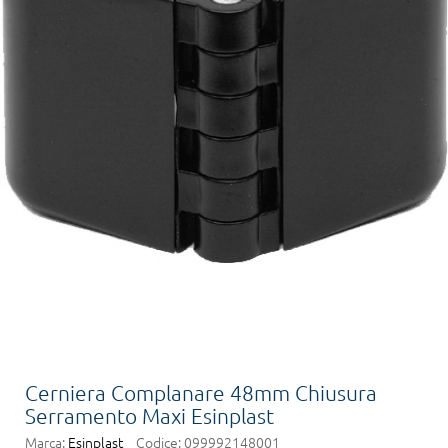
Cerniera Complanare 48mm Chiusura
Serramento Maxi Esinplast
Marca:
Esinplast
Codice:
099992148001