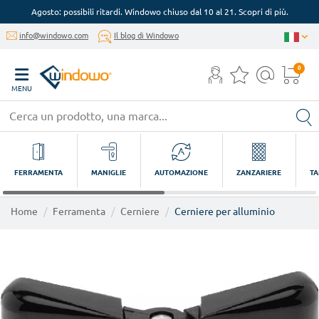
Agosto: possibili ritardi. Windowo chiuso dal 10 al 21. Scopri di più.
info@windowo.com
Il blog di Windowo
0
MENU
FERRAMENTA
MANIGLIE
AUTOMAZIONE
ZANZARIERE
TA
Home
Ferramenta
Cerniere
Cerniere per alluminio