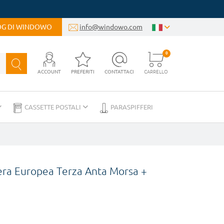
LOG DI WINDOWO
info@windowo.com
0
ACCOUNT
PREFERITI
CONTATTACI
CARRELLO
CASSETTE POSTALI
PARASPIFFERI
era Europea Terza Anta Morsa +