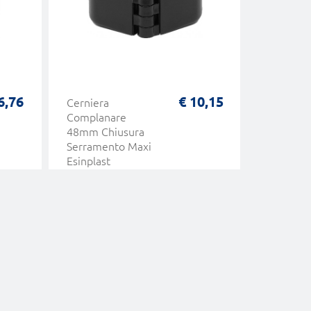
6,76
€ 10,15
Cerniera
Cerniera
Complanare
Flash Ba
48mm Chiusura
Anta per
Serramento Maxi
Allumini
Esinplast
R40 R40