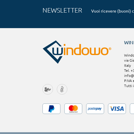
NEWSLETTER
Vuoi ricevere (buoni) 
WI
Window
via Gi
Italy
Tel. 
info
P.IVA
Tutti 