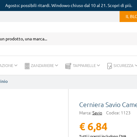
Agosto: possibili ritardi. Windowo chiuso dal 10 al 21. Scopri di più.
IL B
AZIONE
ZANZARIERE
TAPPARELLE
SICUREZZA
inio
Cerniera Savio Cam
Marca:
Savio
Codice:
1123
€ 6,84
Tutti i prezzi includono l'IVA.