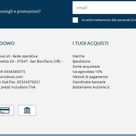
consigli e promozioni?
Accetto trattamento dati personali (
Li
NDOWO
I TUOI ACQUISTI
o srl - Sede operativa:
Marche
aretta 2A - 37047 - San Bonifacio (VR) -
Spedizione
Come acquistare
+39 0456580575
Iva agevolata 10%
@windowo.com
Metodi di pagamento
 e Cod.Fisc. 02324570221
Coordinate bancarie
i prezzi includono l'IVA
Sosteniamo Autismo.it