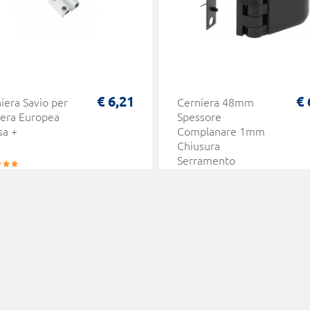
€ 6,21
€ 
iera Savio per
Cerniera 48mm
era Europea
Spessore
sa +
Complanare 1mm
Chiusura
Serramento
Media Esinplast