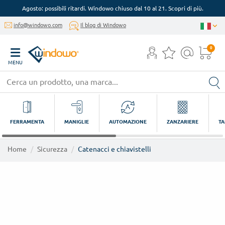
Agosto: possibili ritardi. Windowo chiuso dal 10 al 21. Scopri di più.
info@windowo.com
Il blog di Windowo
0
MENU
FERRAMENTA
MANIGLIE
AUTOMAZIONE
ZANZARIERE
TA
Home
Sicurezza
Catenacci e chiavistelli