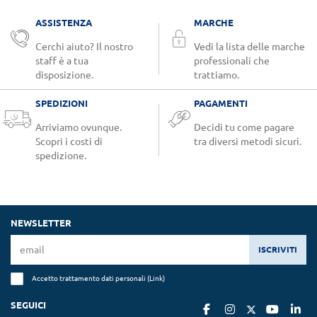
ASSISTENZA
MARCHE
Cerchi aiuto? Il nostro
Vedi la lista delle marche
staff è a tua
professionali che
disposizione.
trattiamo.
SPEDIZIONI
PAGAMENTI
Arriviamo ovunque.
Decidi tu come pagare
Scopri i costi di
tra diversi metodi sicuri.
spedizione.
NEWSLETTER
ISCRIVITI
Accetto trattamento dati personali (
Link
)
SEGUICI