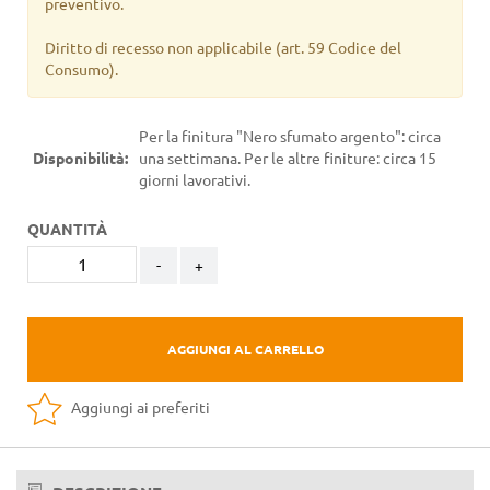
preventivo.
Diritto di recesso non applicabile
(art. 59 Codice del
Consumo).
Per la finitura "Nero sfumato argento": circa
Disponibilità:
una settimana. Per le altre finiture: circa 15
giorni lavorativi.
QUANTITÀ
-
+
AGGIUNGI AL CARRELLO
Aggiungi ai preferiti