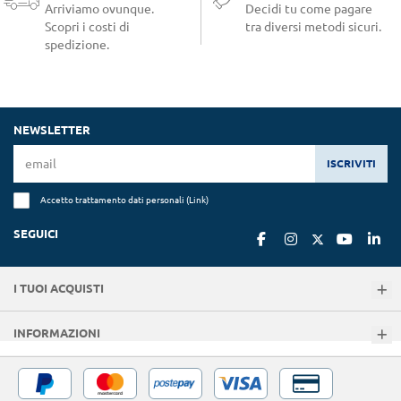
Arriviamo ovunque.
Decidi tu come pagare
Scopri i costi di
tra diversi metodi sicuri.
spedizione.
NEWSLETTER
ISCRIVITI
Accetto trattamento dati personali (
Link
)
SEGUICI
I TUOI ACQUISTI
INFORMAZIONI