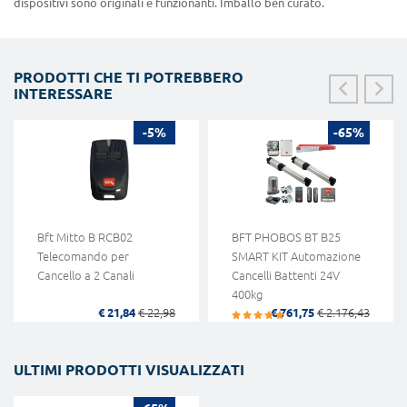
dispositivi sono originali e funzionanti. Imballo ben curato.
PRODOTTI CHE TI POTREBBERO
INTERESSARE
-5%
-65%
Bft Mitto B RCB02
BFT PHOBOS BT B25
Telecomando per
SMART KIT Automazione
Cancello a 2 Canali
Cancelli Battenti 24V
400kg
€ 21,84
€ 22,98
€ 761,75
€ 2.176,43
ULTIMI PRODOTTI VISUALIZZATI