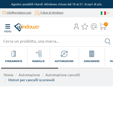
Agosto: possibili ritardi. Windowo chiuso dal 10 al 21. Scopri di più.
info@windowo.com
Il blog di Windowo
0
MENU
FERRAMENTA
MANIGLIE
AUTOMAZIONE
ZANZARIERE
TA
Home
Automazione
Automazione cancelli
Motori per cancelli scorrevoli