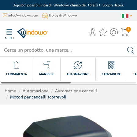
Agosto: possibili ritardi. Windowo chiuso dal 10 al 21. Scopri di più.
info@windowo.com
Il blog di Windowo
0
MENU
FERRAMENTA
MANIGLIE
AUTOMAZIONE
ZANZARIERE
TA
Home
Automazione
Automazione cancelli
Motori per cancelli scorrevoli