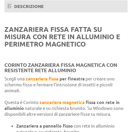
Noce 363-70R
DESCRIZIONE
Noce scuro natural 158-70R
Ciliegio ruvido 317-70R
ZANZARIERA FISSA FATTA SU
Ciliegio natural 312-79R
MISURA CON RETE IN ALLUMINIO E
PERIMETRO MAGNETICO
Douglas rigato
Renolit chiaro
Renolit scuro
CORINTO ZANZARIERA FISSA MAGNETICA CON
RESISTENTE RETE ALLUMINIO
Renolit bianco
Scegli una
zanzariera fissa
per finestra
per creare uno
Castagno 378-70R
schermo fisso e fermare l’intrusione di insetti e piccoli
animali.
Pino con nodi 319-80R
Questa è Corinto
zanzariera magnetica
fissa con rete in
alluminio
naturale e su richiesta brunito. Su Windowo sono
disponibili altre versioni di zanzariere fisse su misura.
Zanzariera a pannello fisso
con rete in alluminio
naturale o, su richiesta, brunito.