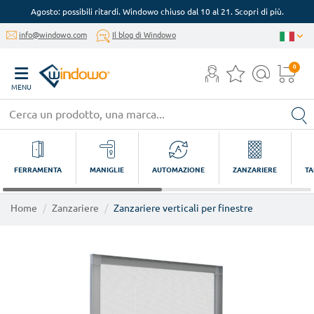
Agosto: possibili ritardi. Windowo chiuso dal 10 al 21. Scopri di più.
info@windowo.com
Il blog di Windowo
0
MENU
FERRAMENTA
MANIGLIE
AUTOMAZIONE
ZANZARIERE
TA
Home
Zanzariere
Zanzariere verticali per finestre