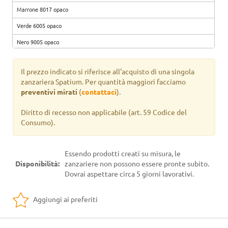
Marrone 8017 opaco
Verde 6005 opaco
Nero 9005 opaco
Testa di moro
Il prezzo indicato si riferisce all'acquisto di una singola
Argento verniciato
zanzariera Spatium. Per quantità maggiori facciamo
Marrone 8017 ruvido
preventivi mirati
(
contattaci
).
Marrone raggrinzato ruggine
Diritto di recesso non applicabile
(art. 59 Codice del
Consumo).
Verde mix
Marrone mix
Essendo prodotti creati su misura, le
Grigio mix
Disponibilità:
zanzariere non possono essere pronte subito.
Nero silver
Dovrai aspettare circa 5 giorni lavorativi.
Marrone ramato
Aggiungi ai preferiti
Noce 360-70R
Noce 102-70R