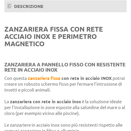
DESCRIZIONE
Noce 360-70R
Noce 102-70R
ZANZARIERA FISSA CON RETE
Noce 363-70R
ACCIAIO INOX E PERIMETRO
MAGNETICO
Noce scuro natural 158-70R
Ciliegio ruvido 317-70R
ZANZARIERA A PANNELLO FISSO CON RESISTENTE
Ciliegio natural 312-79R
RETE IN ACCIAIO INOX
Douglas rigato
Con questa
zanzariera fissa
con rete in acciaio INOX
potrai
creare un robusto schermo fisso per fermare l’intrusione di
Renolit chiaro
insetti e piccoli animali.
Renolit scuro
La
zanzariera con rete in acciaio inox
è la soluzione ideale
per l'installazione in zone esposte alla salsedine del mare o al
Renolit bianco
cloro (per esempio vicino alle piscine).
Castagno 378-70R
Le zanzariere in acciaio inox sono più resistenti rispetto alle
Pino con nodi 319-80R
comuni zanzariere in fibra o alluminio.