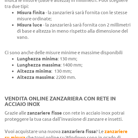
Indica le misure (base e altezza) in millimetri. Puoi scegliere
tra due tipi:
Misura finita
- la zanzarierà sarà fornita con le stesse
misure ordinate;
Misura luce
- la zanzarierà sarà fornita con 2 millimetri
di base e altezza in meno rispetto alla dimensione del
vano.
Ci sono anche delle misure minime e massime disponibili
Lunghezza minima
: 130 mm;
Lunghezza massima
: 1400 mm;
Altezza minima
: 130 mm;
Altezza massima
: 2200 mm.
VENDITA ONLINE ZANZARIERA CON RETE IN
ACCIAIO INOX
Grazie alle
zanzariere fisse
con rete in acciaio inox potrai
proteggere la tua casa dall'invasione di zanzare e insetti.
Vuoi acquistare una nuova
zanzariera fissa
? Le
zanzariere
su misura
che trovi online su Windowo sono in grado di