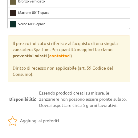
Bronzo verniciato
Marrone 8017 opaco
Verde 6005 opaco
Nero 9005 opaco
Il prezzo indicato si riferisce all'acquisto di una singola
Testa di moro
zanzariera Spatium. Per quantità maggiori facciamo
preventivi mirati
(
contattaci
).
Argento verniciato
Diritto di recesso non applicabile
(art. 59 Codice del
Marrone 8017 ruvido
Consumo).
Marrone raggrinzato ruggine
Verde mix
Essendo prodotti creati su misura, le
Disponibilità:
zanzariere non possono essere pronte subito.
Marrone mix
Dovrai aspettare circa 5 giorni lavorativi.
Grigio mix
Aggiungi ai preferiti
Nero silver
Marrone ramato