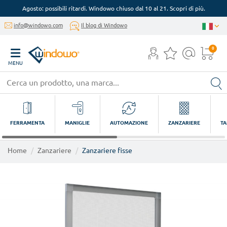
Agosto: possibili ritardi. Windowo chiuso dal 10 al 21. Scopri di più.
info@windowo.com
Il blog di Windowo
0
MENU
FERRAMENTA
MANIGLIE
AUTOMAZIONE
ZANZARIERE
TA
Home
Zanzariere
Zanzariere fisse