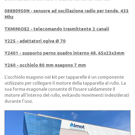
08880950N - sensore ad oscillazione radio per tende, 433
Mhz
TXMINIOE2 - telecomando trasmittente 2 canali
Y225 - adattatori ogiva Ø 70
Y2401 - supporto perno quadro interno 48, 65x23x3mm
Y260 - occhiolo 80 mm esagono 7 mm
L'occhiolo esagono nei kit per tapparelle è un componente
utilizzato per collegare il motore della tapparella al rullo. La
sua forma esagonale consente di fissare saldamente il
motore all'interno del rullo, evitando movimenti indesiderati
durante l'uso.