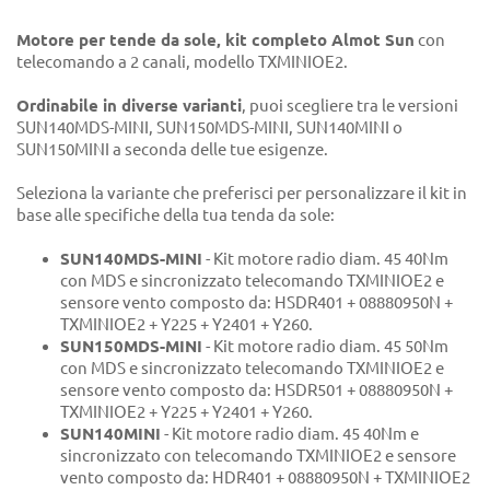
Motore per tende da sole, kit completo Almot Sun
con
telecomando a 2 canali, modello TXMINIOE2.
Ordinabile in diverse varianti
, puoi scegliere tra le versioni
SUN140MDS-MINI, SUN150MDS-MINI, SUN140MINI o
SUN150MINI a seconda delle tue esigenze.
Seleziona la variante che preferisci per personalizzare il kit in
base alle specifiche della tua tenda da sole:
SUN140MDS-MINI
- Kit motore radio diam. 45 40Nm
con MDS e sincronizzato telecomando TXMINIOE2 e
sensore vento composto da: HSDR401 + 08880950N +
TXMINIOE2 + Y225 + Y2401 + Y260.
SUN150MDS-MINI
- Kit motore radio diam. 45 50Nm
con MDS e sincronizzato telecomando TXMINIOE2 e
sensore vento composto da: HSDR501 + 08880950N +
TXMINIOE2 + Y225 + Y2401 + Y260.
SUN140MINI
- Kit motore radio diam. 45 40Nm e
sincronizzato con telecomando TXMINIOE2 e sensore
vento composto da: HDR401 + 08880950N + TXMINIOE2