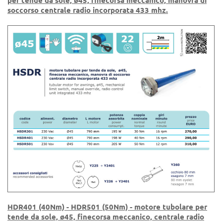
per tende da sole, ø45, finecorsa meccanico, manovra di
soccorso centrale radio incorporata 433 mhz.
HDR401 (40Nm) - HDR501 (50Nm) - motore tubolare per
tende da sole, ø45, finecorsa meccanico, centrale radio