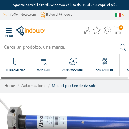
Agosto: possibili ritardi. Windowo chiuso dal 10 al 21. Scopri di più.
info@windowo.com
Il blog di Windowo
0
MENU
FERRAMENTA
MANIGLIE
AUTOMAZIONE
ZANZARIERE
TA
Home
Automazione
Motori per tende da sole