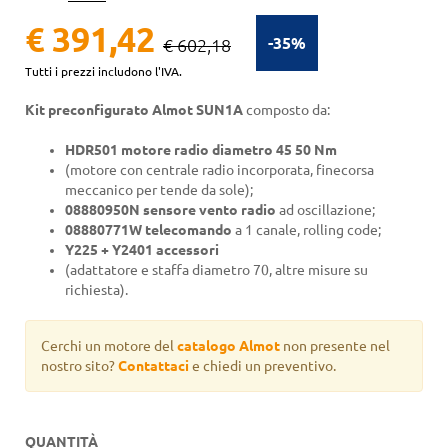
€ 391,42
-35%
€ 602,18
Tutti i prezzi includono l'IVA.
Kit preconfigurato Almot SUN1A
composto da:
HDR501 motore radio diametro 45 50 Nm
(motore con centrale radio incorporata, finecorsa
meccanico per tende da sole);
08880950N sensore vento radio
ad oscillazione;
08880771W telecomando
a 1 canale, rolling code;
Y225 + Y2401 accessori
(adattatore e staffa diametro 70, altre misure su
richiesta).
Cerchi un motore del
catalogo Almot
non presente nel
nostro sito?
Contattaci
e chiedi un preventivo.
QUANTITÀ