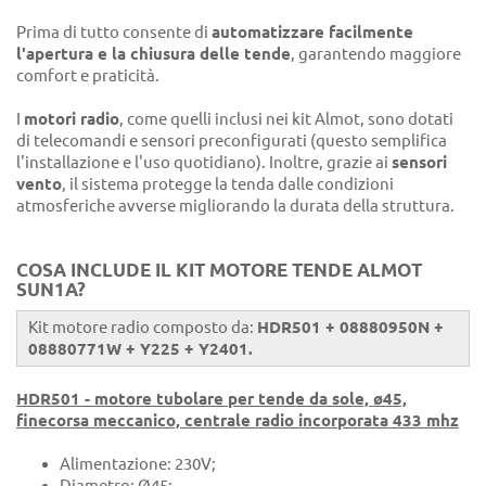
Prima di tutto consente di
automatizzare facilmente
l'apertura e la chiusura delle tende
, garantendo maggiore
comfort e praticità.
I
motori radio
, come quelli inclusi nei kit Almot, sono dotati
di telecomandi e sensori preconfigurati (questo semplifica
l'installazione e l'uso quotidiano). Inoltre, grazie ai
sensori
vento
, il sistema protegge la tenda dalle condizioni
atmosferiche avverse migliorando la durata della struttura.
COSA INCLUDE IL KIT MOTORE TENDE ALMOT
SUN1A?
Kit motore radio composto da:
HDR501 + 08880950N +
08880771W + Y225 + Y2401.
HDR501 - motore tubolare per tende da sole, ø45,
finecorsa meccanico, centrale radio incorporata 433 mhz
Alimentazione: 230V;
Diametro: Ø45;