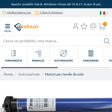
Agosto: possibili ritardi. Windowo chiuso dal 10 al 21. Scopri di più.
info@windowo.com
Il blog di Windowo
0
MENU
FERRAMENTA
MANIGLIE
AUTOMAZIONE
ZANZARIERE
TA
Home
Automazione
Motori per tende da sole