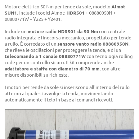
Motore elettrico 50 Nm per tende da sole, modello
Almot
SUN1
. Include i codici Almot:
HDR501
+ 08880950N +
08880771W + Y225 + Y2401.
Include un
motore radio HDR501 da 50 Nm
con centrale
radio integrata e finecorsa meccanico, progettato per tende
a rullo. È corredato di un
sensore vento radio 08880950N
,
che rileva le oscillazioni per proteggere la tenda, e di un
telecomando a 1 canale 08880771W
con tecnologia rolling
code per un controllo sicuro. Il kit comprende anche
adattatore e staffa con diametro di 70 mm
, con altre
misure disponibili su richiesta.
I motori per tende da sole si inseriscono all'interno del rullo
attorno al quale si avvolge la tenda, movimentando
automaticamente il telo in base ai comandi ricevuti.