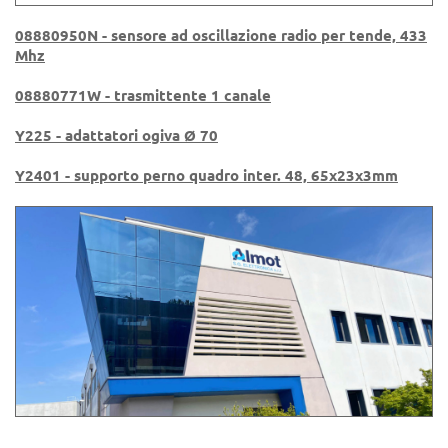
08880950N - sensore ad oscillazione radio per tende, 433
Mhz
08880771W - trasmittente 1 canale
Y225 - adattatori ogiva Ø 70
Y2401 - supporto perno quadro inter. 48, 65x23x3mm