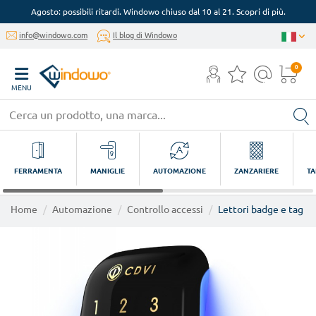
Agosto: possibili ritardi. Windowo chiuso dal 10 al 21. Scopri di più.
info@windowo.com
Il blog di Windowo
0
MENU
FERRAMENTA
MANIGLIE
AUTOMAZIONE
ZANZARIERE
TA
Home
Automazione
Controllo accessi
Lettori badge e tag