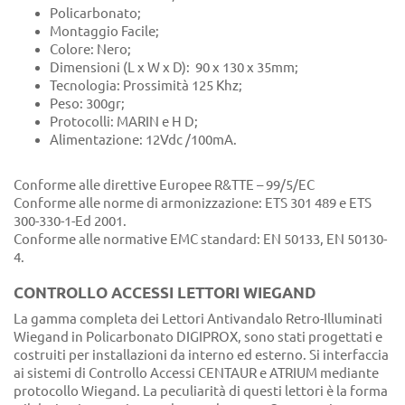
Policarbonato;
Montaggio Facile;
Colore: Nero;
Dimensioni (L x W x D): 90 x 130 x 35mm;
Tecnologia: Prossimità 125 Khz;
Peso: 300gr;
Protocolli: MARIN e H D;
Alimentazione: 12Vdc /100mA.
Conforme alle direttive Europee R&TTE – 99/5/EC
Conforme alle norme di armonizzazione: ETS 301 489 e ETS
300-330-1-Ed 2001.
Conforme alle normative EMC standard: EN 50133, EN 50130-
4.
CONTROLLO ACCESSI LETTORI WIEGAND
La gamma completa dei Lettori Antivandalo Retro-Illuminati
Wiegand in Policarbonato DIGIPROX, sono stati progettati e
costruiti per installazioni da interno ed esterno. Si interfaccia
ai sistemi di Controllo Accessi CENTAUR e ATRIUM mediante
protocollo Wiegand. La peculiarità di questi lettori è la forma