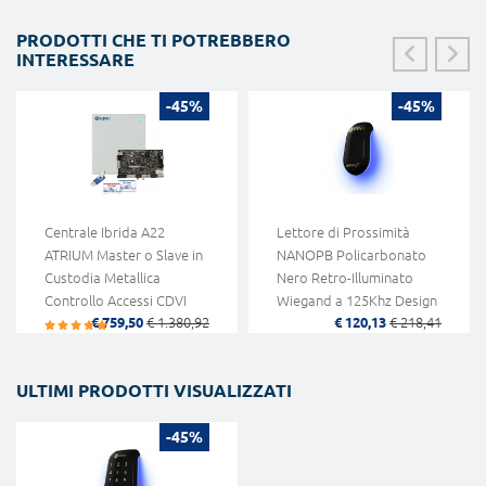
PRODOTTI CHE TI POTREBBERO
INTERESSARE
-45%
-45%
Centrale Ibrida A22
Lettore di Prossimità
ATRIUM Master o Slave in
NANOPB Policarbonato
Custodia Metallica
Nero Retro-Illuminato
Controllo Accessi CDVI
Wiegand a 125Khz Design
€ 759,50
€ 1.380,92
€ 120,13
€ 218,41
Innovativo CDVI
ULTIMI PRODOTTI VISUALIZZATI
-45%