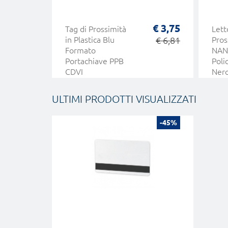
€ 3,75
Tag di Prossimità
Lett
in Plastica Blu
€ 6,81
Pros
Formato
NAN
Portachiave PPB
Poli
CDVI
Nero
Illu
Wie
ULTIMI PRODOTTI VISUALIZZATI
125
Inno
-45%