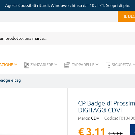
Agosto: possibili ritardi. Windowo chiuso dal 10 al 21. Scopri di più.
IL B
AZIONE
ZANZARIERE
TAPPARELLE
SICUREZZA
badge e tag
CP Badge di Prossim
DIGITAG® CDVI
Marca:
CDVI
Codice:
F01040
€ 3,11
€ 5,66