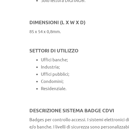
Solo lettura DIGITAG®.
DIMENSIONI (L X W X D)
85 x 54 x 0,8mm.
SETTORI DI UTILIZZO
Uffici banche;
Industria;
Uffici pubblici;
Condomini;
Residenziale.
DESCRIZIONE SISTEMA BADGE CDVI
Badges per controllo accessi. I sistemi elettronici d
e/o banche. I livelli di sicurezza sono personalizzab