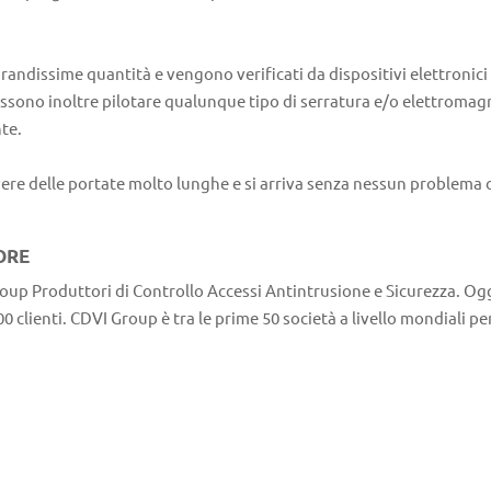
grandissime quantità e vengono verificati da dispositivi elettronic
ossono inoltre pilotare qualunque tipo di serratura e/o elettroma
te.
ere delle portate molto lunghe e si arriva senza nessun problema ol
ORE
roup Produttori di Controllo Accessi Antintrusione e Sicurezza. Oggi
00 clienti. CDVI Group è tra le prime 50 società a livello mondiali p