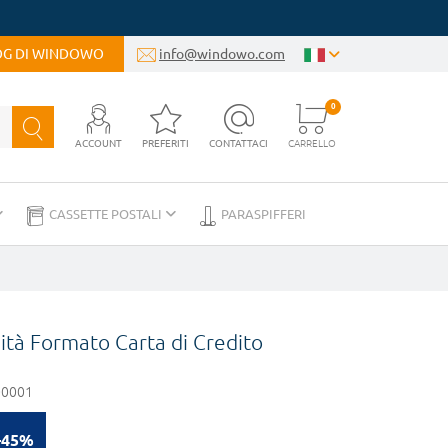
LOG DI WINDOWO
info@windowo.com
0
ACCOUNT
PREFERITI
CONTATTACI
CARRELLO
CASSETTE POSTALI
PARASPIFFERI
ità Formato Carta di Credito
00001
-45%