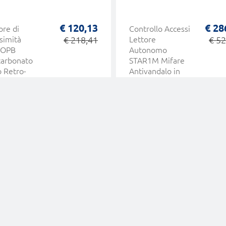
€ 120,13
€ 28
ore di
Controllo Accessi
simità
€ 218,41
Lettore
€ 52
OPB
Autonomo
carbonato
STAR1M Mifare
 Retro-
Antivandalo in
minato
Policarbonato
gand a
CDVI
Khz Design
vativo CDVI