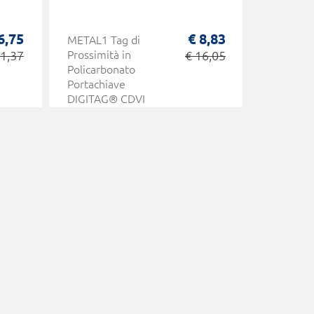
6,75
€ 8,83
METAL1 Tag di
Lettore 
1,37
Prossimità in
€ 16,05
Tessere
Policarbonato
Magneti
Portachiave
55613 O
DIGITAG® CDVI