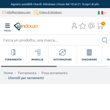
Agosto: possibili ritardi. Windowo chiuso dal 10 al 21. Scopri di più.
info@windowo.com
Il blog di Windowo
0
MENU
FERRAMENTA
MANIGLIE
AUTOMAZIONE
ZANZARIERE
TA
Home
Ferramenta
Posa serramento
Utensili per serramenti