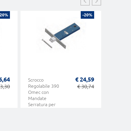
-20%
-20%
6,64
€ 24,59
Scrocco
Gancio 7
33,30
Regolabile 390
€ 30,74
Omec Ser
Omec con
Meccanic
Mandate
Fascia Al
Serratura per
Fascia Meccanica
Alluminio