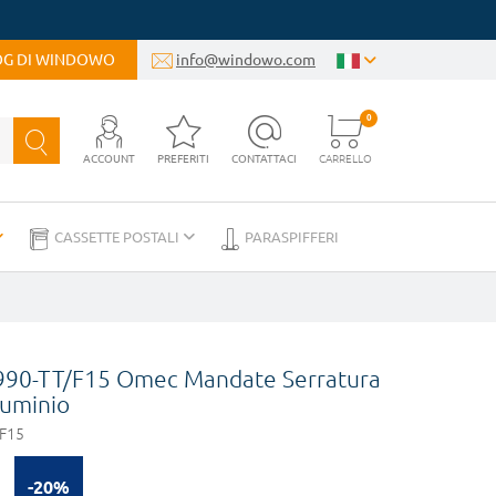
LOG DI WINDOWO
info@windowo.com
0
ACCOUNT
PREFERITI
CONTATTACI
CARRELLO
CASSETTE POSTALI
PARASPIFFERI
 990-TT/F15 Omec Mandate Serratura
luminio
/F15
-20%