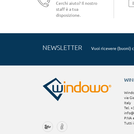
Cerchi aiuto? Il nostro
staff è a tua
disposizione.
NEWSLETTER
Vuoi ricevere (buoni) 
WI
Window
via Gi
Italy
Tel. 
info
P.IVA
Tutti 