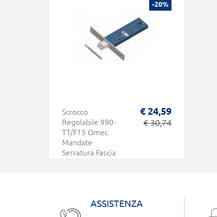
-20%
€ 24,59
Scrocco
Regolabile 990-
€ 30,74
TT/F15 Omec
Mandate
Serratura Fascia
Meccanica
Alluminio
ASSISTENZA