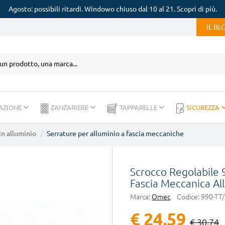
Agosto: possibili ritardi. Windowo chiuso dal 10 al 21. Scopri di più.
IL B
AZIONE
ZANZARIERE
TAPPARELLE
SICUREZZA
in alluminio
Serrature per alluminio a fascia meccaniche
Scrocco Regolabile
Fascia Meccanica Al
Marca:
Omec
Codice:
990-TT
€ 24,59
€ 30,74