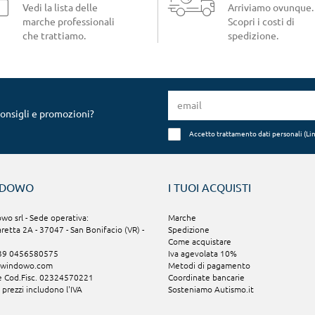
Vedi la lista delle
Arriviamo ovunque.
marche professionali
Scopri i costi di
che trattiamo.
spedizione.
consigli e promozioni?
Accetto trattamento dati personali (
Li
NDOWO
I TUOI ACQUISTI
o srl - Sede operativa:
Marche
aretta 2A - 37047 - San Bonifacio (VR) -
Spedizione
Come acquistare
+39 0456580575
Iva agevolata 10%
@windowo.com
Metodi di pagamento
 e Cod.Fisc. 02324570221
Coordinate bancarie
i prezzi includono l'IVA
Sosteniamo Autismo.it