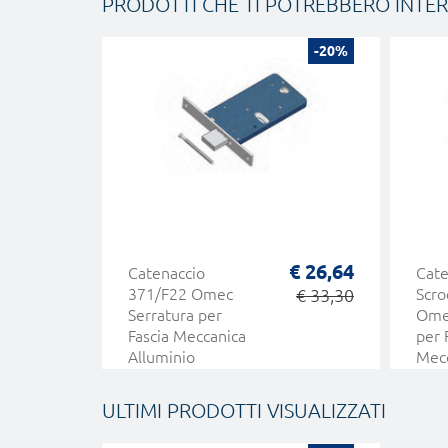
PRODOTTI CHE TI POTREBBERO INTE
-20%
€ 26,64
Catenaccio
Cate
371/F22 Omec
€ 33,30
Scro
Serratura per
Omec
Fascia Meccanica
per 
Alluminio
Mec
Allu
ULTIMI PRODOTTI VISUALIZZATI