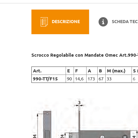
DESCRIZIONE
SCHEDA TEC
Scrocco Regolabile con Mandate Omec Art.990
Art.
E
F
A
B
M (max.)
S 
990-TT/F15
90
14,6
173
67
33
6