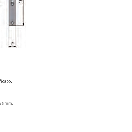
ficato.
ro 8mm.