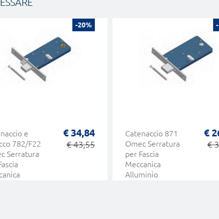
RESSARE
-20%
€ 34,84
€ 2
naccio e
Catenaccio 871
cco 782/F22
€ 43,55
Omec Serratura
€ 
 Serratura
per Fascia
Fascia
Meccanica
canica
Alluminio
minio