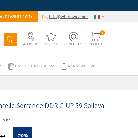
LOG DI WINDOWO
info@windowo.com
0
ACCOUNT
PREFERITI
CONTATTACI
CARRELLO
CASSETTE POSTALI
PARASPIFFERI
relle Serrande DDR G-UP 59 Solleva
UP 59
-20%
82