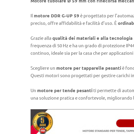
Motore tubolare Ø 59 mm con finecorsa meccanico
Il
motore DDR G-UP 59
è progettato per l’automaz
preciso, offre affidabilità e facilità d’uso. È
ordinab
Grazie alla
qualità dei materiali e alla tecnologia
frequenza di 50 Hz e ha un grado di protezione IP44
continuo, ideale sia per la casa che per applicazioni 
Scegliere un
motore per tapparelle pesanti
è fond
Questi motori sono progettati per gestire carichi 
Un
motore per tende pesanti
ti permette di autom
una soluzione pratica e confortevole, migliorando la