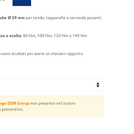
tubo Ø 59 mm
per tende, tapparelle e serrande pesanti.
za a scelta
: 80 Nm, 100 Nm, 120 Nm o 140 Nm
p
sono studiati per avere un elevato rapporto
logo DDR Group
non presente nel nostro
n preventivo.