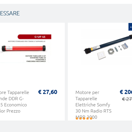
RESSARE
€ 27,60
€ 20
re Tapparelle
Motore per
ende DDR G-
Tapparelle
€ 27
45 Economico
Elettriche Somfy
ior Prezzo
30 Nm Radio RTS
MRR 3000