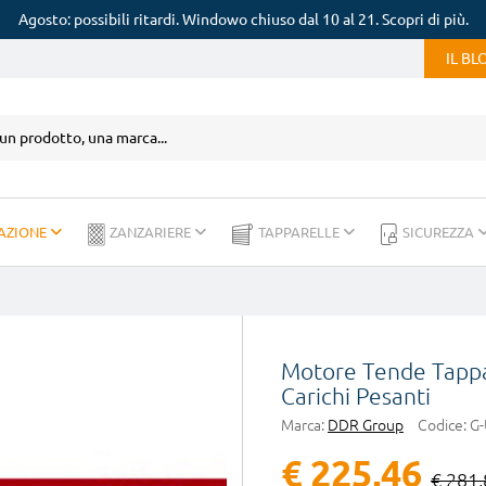
Agosto: possibili ritardi. Windowo chiuso dal 10 al 21. Scopri di più.
IL B
AZIONE
ZANZARIERE
TAPPARELLE
SICUREZZA
Motore Tende Tappa
Carichi Pesanti
Marca:
DDR Group
Codice:
G-
€ 225,46
€ 281,