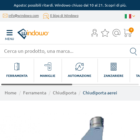
Agosto: possibili ritardi. Windowo chiuso dal 10 al 21. Scopri di più.
info@windowo.com
Il blog di Windowo
0
MENU
FERRAMENTA
MANIGLIE
AUTOMAZIONE
ZANZARIERE
TA
Home
Ferramenta
Chiudiporta
Chiudiporta aerei