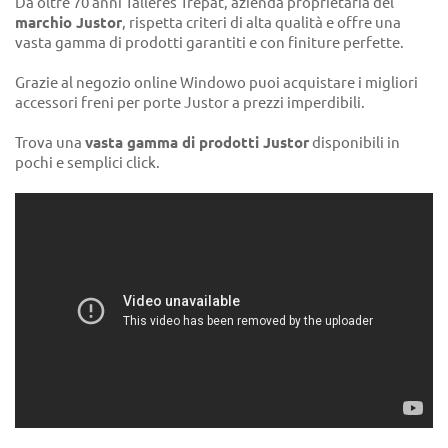
Da oltre 70 anni Talleres Trepat, azienda proprietaria del
marchio Justor
, rispetta criteri di alta qualità e offre una
vasta gamma di prodotti garantiti e con finiture perfette.
Grazie al negozio online Windowo puoi acquistare i migliori
accessori freni per porte Justor a prezzi imperdibili.
Trova una
vasta gamma di prodotti Justor
disponibili in
pochi e semplici click.