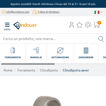
Agosto: possibili ritardi. Windowo chiuso dal 10 al 21. Scopri di più.
info@windowo.com
Il blog di Windowo
0
MENU
FERRAMENTA
MANIGLIE
AUTOMAZIONE
ZANZARIERE
TA
Home
Ferramenta
Chiudiporta
Chiudiporta aerei