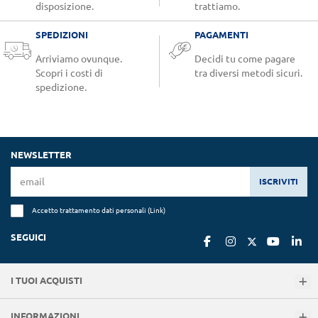
disposizione.
trattiamo.
SPEDIZIONI
PAGAMENTI
Arriviamo ovunque.
Decidi tu come pagare
Scopri i costi di
tra diversi metodi sicuri.
spedizione.
NEWSLETTER
ISCRIVITI
Accetto trattamento dati personali (
Link
)
SEGUICI
I TUOI ACQUISTI
INFORMAZIONI