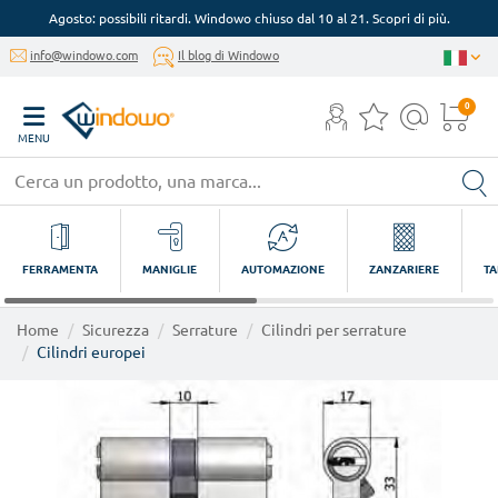
Agosto: possibili ritardi. Windowo chiuso dal 10 al 21. Scopri di più.
info@windowo.com
Il blog di Windowo
0
MENU
FERRAMENTA
MANIGLIE
AUTOMAZIONE
ZANZARIERE
TA
Home
Sicurezza
Serrature
Cilindri per serrature
Cilindri europei