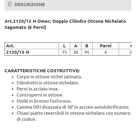
DESCRIZIONE
Art.2120/15 H Omec; Doppio Cilindro Ottone Nichelato
Sagomato (6 Perni)
Art.
L
A
B
Perni
Ch
2120/15 H
75
30
45
6
20
CARATTERISTICHE COSTRUTTIVE:
Corpo in ottone nichel satinato.
Cilindretti in ottone nichelato.
Perni in acciaio inox.
Controperni in ottone.
Molle in bronzo fosforoso.
Camma DIN disassata di 30° in acciaio autolubrificante.
Chiavi piatte reversibili in ottone nichelato con numero
di codice.