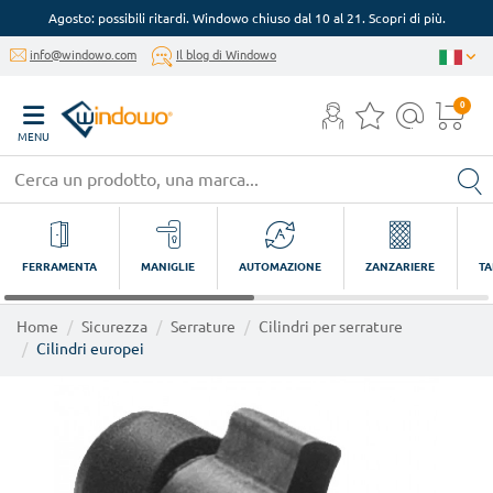
Agosto: possibili ritardi. Windowo chiuso dal 10 al 21. Scopri di più.
info@windowo.com
Il blog di Windowo
0
MENU
FERRAMENTA
MANIGLIE
AUTOMAZIONE
ZANZARIERE
TA
Home
Sicurezza
Serrature
Cilindri per serrature
Cilindri europei