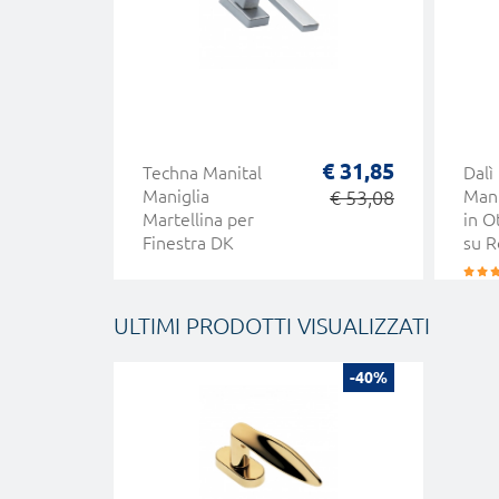
€ 31,85
Techna Manital
Dalì
Maniglia
€ 53,08
Mani
Martellina per
in O
Finestra DK
su R
ULTIMI PRODOTTI VISUALIZZATI
-40%