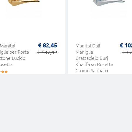
€ 82,45
€ 10
 Manital
Manital Dalì
glia per Porta
€ 137,42
Maniglia
€ 17
ttone Lucido
Grattacielo Burj
osetta
Khalifa su Rosetta
Cromo Satinato