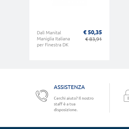
€ 50,35
Dalì Manital
Maniglia Italiana
€ 83,91
per Finestra DK
ASSISTENZA
Cerchi aiuto? Il nostro
staff è a tua
disposizione.