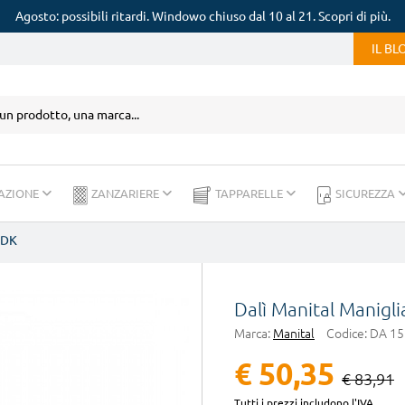
Agosto: possibili ritardi. Windowo chiuso dal 10 al 21. Scopri di più.
IL B
AZIONE
ZANZARIERE
TAPPARELLE
SICUREZZA
 DK
Dalì Manital Manigli
Marca:
Manital
Codice:
DA 15
€ 50,35
€ 83,91
Tutti i prezzi includono l'IVA.