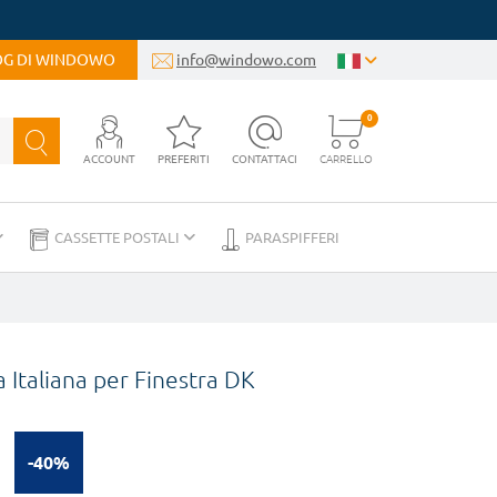
LOG DI WINDOWO
info@windowo.com
0
ACCOUNT
PREFERITI
CONTATTACI
CARRELLO
CASSETTE POSTALI
PARASPIFFERI
a Italiana per Finestra DK
-40%