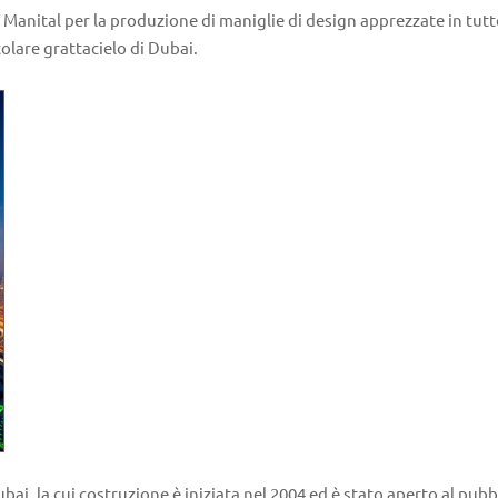
i Manital per la produzione di maniglie di design apprezzate in tutt
colare grattacielo di Dubai.
Dubai, la cui costruzione è iniziata nel 2004 ed è stato aperto al pub