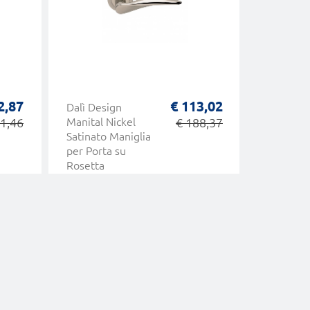
2,87
€ 113,02
Dalì Design
Dalì Des
1,46
Manital Nickel
€ 188,37
Manital 
Satinato Maniglia
Lucido C
per Porta su
Maniglie
Rosetta
Rosetta