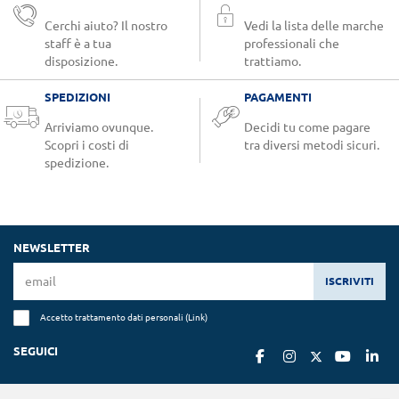
Cerchi aiuto? Il nostro
Vedi la lista delle marche
staff è a tua
professionali che
disposizione.
trattiamo.
SPEDIZIONI
PAGAMENTI
Arriviamo ovunque.
Decidi tu come pagare
Scopri i costi di
tra diversi metodi sicuri.
spedizione.
NEWSLETTER
ISCRIVITI
Accetto trattamento dati personali (
Link
)
SEGUICI