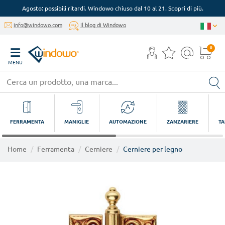
Agosto: possibili ritardi. Windowo chiuso dal 10 al 21. Scopri di più.
info@windowo.com
Il blog di Windowo
0
MENU
FERRAMENTA
MANIGLIE
AUTOMAZIONE
ZANZARIERE
TA
Home
Ferramenta
Cerniere
Cerniere per legno