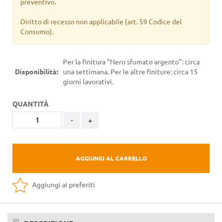
preventivo.
Diritto di recesso non applicabile
(art. 59 Codice del
Consumo).
Per la finitura "Nero sfumato argento": circa
Disponibilità:
una settimana. Per le altre finiture: circa 15
giorni lavorativi.
QUANTITÀ
-
+
AGGIUNGI AL CARRELLO
Aggiungi ai preferiti