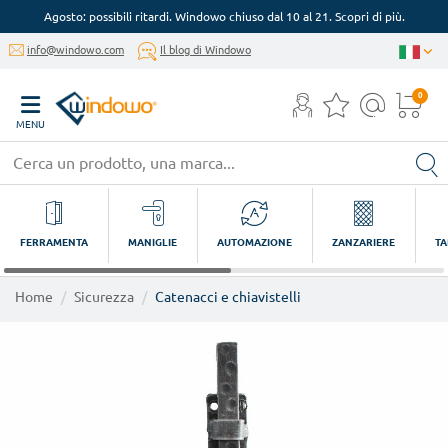
Agosto: possibili ritardi. Windowo chiuso dal 10 al 21. Scopri di più.
info@windowo.com
Il blog di Windowo
0
MENU
FERRAMENTA
MANIGLIE
AUTOMAZIONE
ZANZARIERE
TA
Home
Sicurezza
Catenacci e chiavistelli