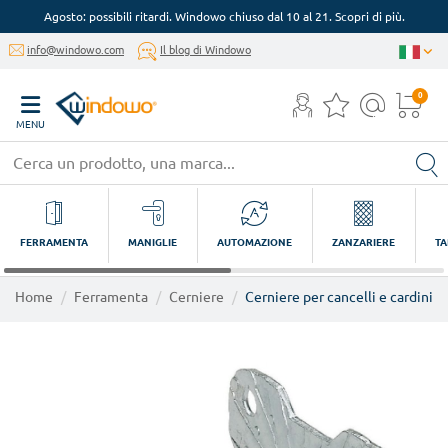
Agosto: possibili ritardi. Windowo chiuso dal 10 al 21. Scopri di più.
info@windowo.com
Il blog di Windowo
0
MENU
FERRAMENTA
MANIGLIE
AUTOMAZIONE
ZANZARIERE
TA
Home
Ferramenta
Cerniere
Cerniere per cancelli e cardini