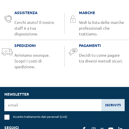
ASSISTENZA
MARCHE
Cerchi aiuto? Il nostro
Vedi la lista delle marche
staff è a tua
professionali che
disposizione.
trattiamo.
SPEDIZIONI
PAGAMENTI
Arriviamo ovunque.
Decidi tu come pagare
Scopri i costi di
tra diversi metodi sicuri.
spedizione.
NEWSLETTER
ISCRIVITI
Accetto trattamento dati personali (
Link
)
SEGUICI