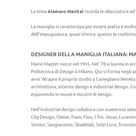
La linea
Alamaro Manital
ricorda le allacciature ad
La maniglia si caratterizza per essere piatta e molto
dell'impugnatura, quasi sferica: questo le conferi
DESIGNER DELLA MANIGLIA ITALIANA: M
Mario Mazzer nasce nel 1955. Nel '78 si laurea in arc
Politecnica di Design a Milano. Qui si forma negli a
anni ‘80 apre il proprio studio a Conegliano Veneto,
architettura, interior design e industrial design. 
esponendo in musei e mostre di design.
Nell’industrial design collabora con numerose azie
City Design, Clever, Fiam, Flou, I Tre, Jesse, Lucen
Sintesi, Sangiacomo, Shadelab, Solzi Luce, Troncon