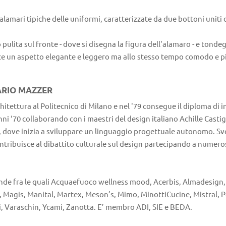
 alamari tipiche delle uniformi, caratterizzate da due bottoni uniti 
 pulita sul fronte - dove si disegna la figura dell'alamaro - e tonde
sce un aspetto elegante e leggero ma allo stesso tempo comodo e pi
ARIO MAZZER
hitettura al Politecnico di Milano e nel '79 consegue il diploma di i
nni ‘70 collaborando con i maestri del design italiano Achille Casti
 dove inizia a sviluppare un linguaggio progettuale autonomo. Svolg
Contribuisce al dibattito culturale sul design partecipando a numer
nde fra le quali Acquaefuoco wellness mood, Acerbis, Almadesign, 
te, Magis, Manital, Martex, Meson’s, Mimo, MinottiCucine, Mistral, 
i, Varaschin, Ycami, Zanotta. E’ membro ADI, SIE e BEDA.