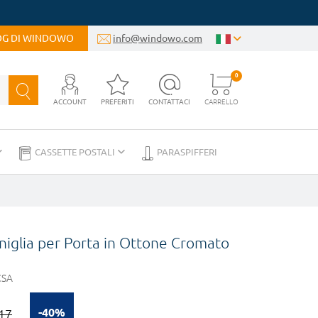
LOG DI WINDOWO
info@windowo.com
0
ACCOUNT
PREFERITI
CONTATTACI
CARRELLO
CASSETTE POSTALI
PARASPIFFERI
iglia per Porta in Ottone Cromato
CSA
-40%
17