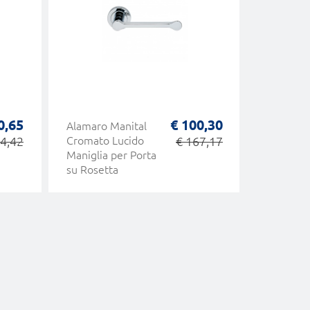
0,65
€ 100,30
Alamaro Manital
One Mo
4,42
Cromato Lucido
€ 167,17
Colombo
Maniglia per Porta
Maniglia
su Rosetta
Colorata