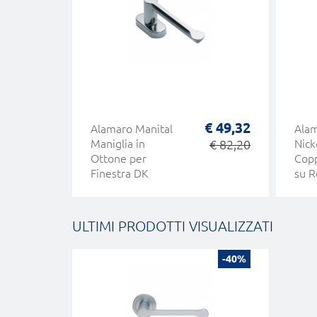
€ 49,32
Alamaro Manital
Alam
Maniglia in
€ 82,20
Nick
Ottone per
Copp
Finestra DK
su R
ULTIMI PRODOTTI VISUALIZZATI
-40%