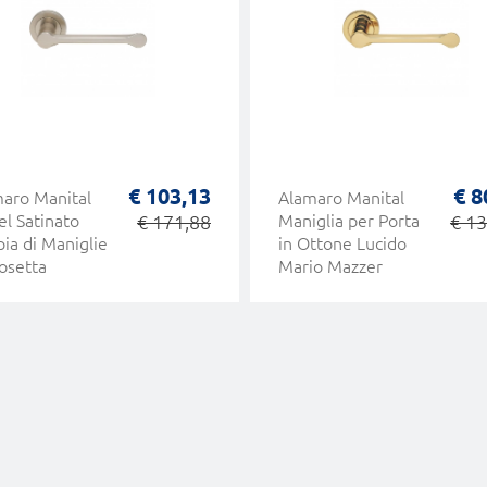
€ 103,13
€ 8
aro Manital
Alamaro Manital
el Satinato
€ 171,88
Maniglia per Porta
€ 13
ia di Maniglie
in Ottone Lucido
osetta
Mario Mazzer