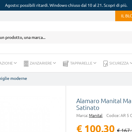
Agosto: possibili ritardi. Windowo chiuso dal 10 al 21. Scopri di più.
IL B
AZIONE
ZANZARIERE
TAPPARELLE
SICUREZZA
iglie moderne
Alamaro Manital Man
Satinato
Marca:
Manital
Codice:
AR 5 
€ 100,30
€ 167,