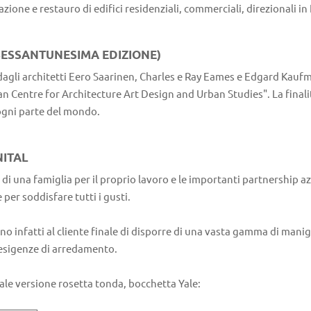
ione e restauro di edifici residenziali, commerciali, direzionali in It
SESSANTUNESIMA EDIZIONE)
dagli architetti Eero Saarinen, Charles e Ray Eames e Edgard Kau
Centre for Architecture Art Design and Urban Studies". La finalità
i ogni parte del mondo.
NITAL
e di una famiglia per il proprio lavoro e le importanti partnership a
per soddisfare tutti i gusti.
 infatti al cliente finale di disporre di una vasta gamma di manigl
e esigenze di arredamento.
le versione rosetta tonda, bocchetta Yale: