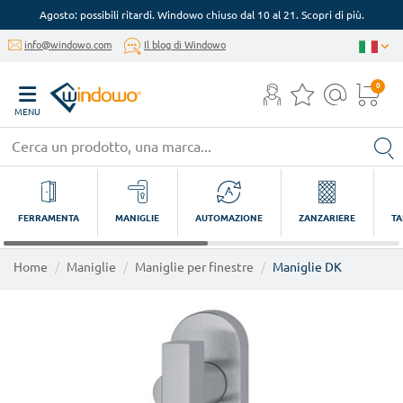
Agosto: possibili ritardi. Windowo chiuso dal 10 al 21. Scopri di più.
info@windowo.com
Il blog di Windowo
0
MENU
FERRAMENTA
MANIGLIE
AUTOMAZIONE
ZANZARIERE
TA
Home
Maniglie
Maniglie per finestre
Maniglie DK