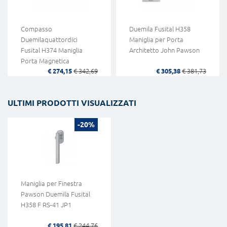
Compasso
Duemila Fusital H358
Duemilaquattordici
Maniglia per Porta
Fusital H374 Maniglia
Architetto John Pawson
Porta Magnetica
€ 274,15
€ 342,69
€ 305,38
€ 381,73
ULTIMI PRODOTTI VISUALIZZATI
-20%
Maniglia per Finestra
Pawson Duemila Fusital
H358 F RS-41 JP1
€ 195,81
€ 244,76