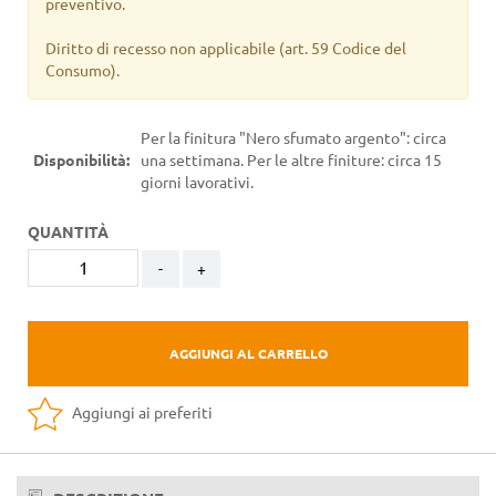
preventivo.
Diritto di recesso non applicabile
(art. 59 Codice del
Consumo).
Per la finitura "Nero sfumato argento": circa
Disponibilità:
una settimana. Per le altre finiture: circa 15
giorni lavorativi.
QUANTITÀ
-
+
AGGIUNGI AL CARRELLO
Aggiungi ai preferiti