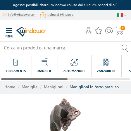
Agosto: possibili ritardi. Windowo chiuso dal 10 al 21. Scopri di più.
info@windowo.com
Il blog di Windowo
0
MENU
FERRAMENTA
MANIGLIE
AUTOMAZIONE
ZANZARIERE
TA
Home
Maniglie
Maniglioni
Maniglioni in ferro battuto