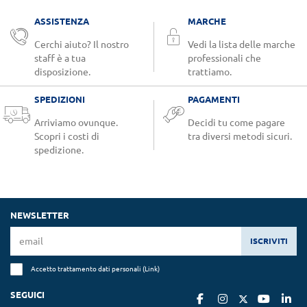
ASSISTENZA
MARCHE
Cerchi aiuto? Il nostro
Vedi la lista delle marche
staff è a tua
professionali che
disposizione.
trattiamo.
SPEDIZIONI
PAGAMENTI
Arriviamo ovunque.
Decidi tu come pagare
Scopri i costi di
tra diversi metodi sicuri.
spedizione.
NEWSLETTER
ISCRIVITI
Accetto trattamento dati personali (
Link
)
SEGUICI