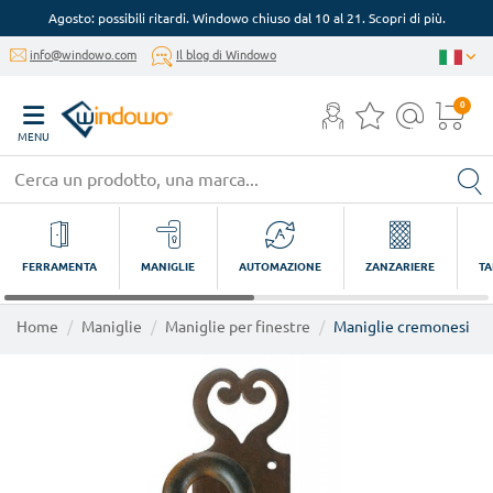
Agosto: possibili ritardi. Windowo chiuso dal 10 al 21. Scopri di più.
info@windowo.com
Il blog di Windowo
0
MENU
FERRAMENTA
MANIGLIE
AUTOMAZIONE
ZANZARIERE
TA
Home
Maniglie
Maniglie per finestre
Maniglie cremonesi