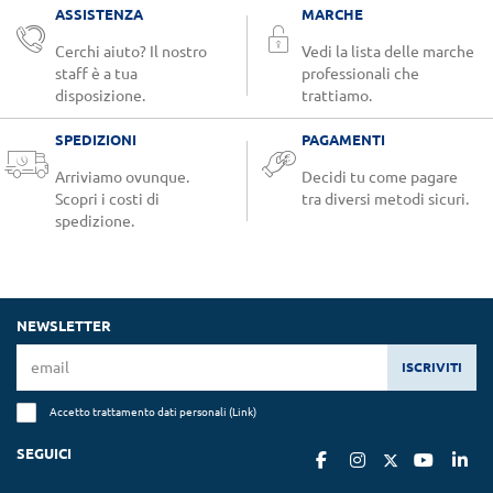
ASSISTENZA
MARCHE
Cerchi aiuto? Il nostro
Vedi la lista delle marche
staff è a tua
professionali che
disposizione.
trattiamo.
SPEDIZIONI
PAGAMENTI
Arriviamo ovunque.
Decidi tu come pagare
Scopri i costi di
tra diversi metodi sicuri.
spedizione.
NEWSLETTER
ISCRIVITI
Accetto trattamento dati personali (
Link
)
SEGUICI