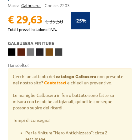
Marca:
Galbusera
Codice:
2203
€ 29,63
-25%
€ 39,50
Tutti i prezzi includono l'IVA.
GALBUSERA FINITURE
Hai scelto:
Cerchi un articolo del
catalogo Galbusera
non presente
nel nostro sito?
Contattaci
e chiedi un preventivo.
Le maniglie Galbusera in ferro battuto sono fatte su
misura con tecniche artigianali, quindi le consegne
possono subire dei ritardi.
Tempi di consegna:
Per la finitura "Nero Antichizzato": circa 2
settimane.