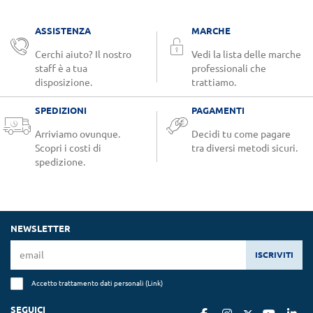
ASSISTENZA
MARCHE
Cerchi aiuto? Il nostro
Vedi la lista delle marche
staff è a tua
professionali che
disposizione.
trattiamo.
SPEDIZIONI
PAGAMENTI
Arriviamo ovunque.
Decidi tu come pagare
Scopri i costi di
tra diversi metodi sicuri.
spedizione.
NEWSLETTER
ISCRIVITI
Accetto trattamento dati personali (
Link
)
SEGUICI