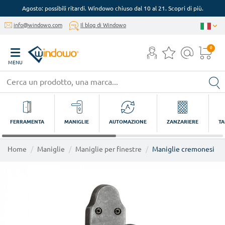
Agosto: possibili ritardi. Windowo chiuso dal 10 al 21. Scopri di più.
info@windowo.com
Il blog di Windowo
0
MENU
FERRAMENTA
MANIGLIE
AUTOMAZIONE
ZANZARIERE
TA
Home
Maniglie
Maniglie per finestre
Maniglie cremonesi