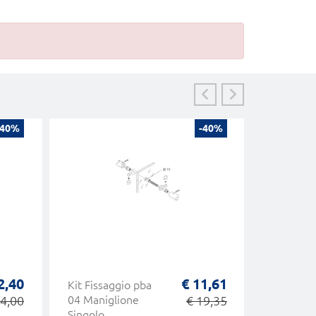
-40%
-40%
2,40
€ 11,61
Kit Fissaggio pba
200Q_00
4,00
04 Maniglione
€ 19,35
Maniglio
Singolo
Acciaio I