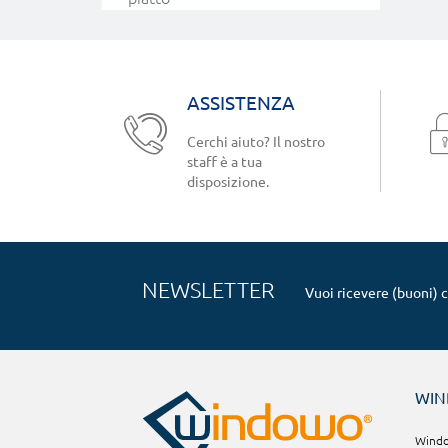
ASSISTENZA
Cerchi aiuto? Il nostro
staff è a tua
disposizione.
NEWSLETTER
Vuoi ricevere (buoni) 
WI
Window