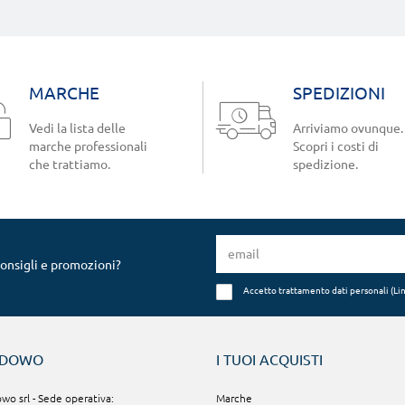
MARCHE
SPEDIZIONI
Vedi la lista delle
Arriviamo ovunque.
marche professionali
Scopri i costi di
che trattiamo.
spedizione.
consigli e promozioni?
Accetto trattamento dati personali (
Li
NDOWO
I TUOI ACQUISTI
o srl - Sede operativa:
Marche