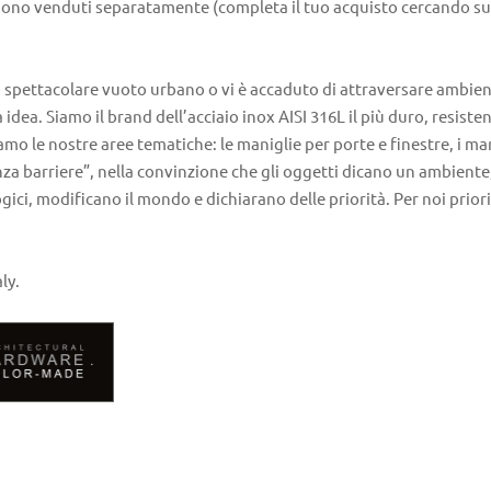
pba sono venduti separatamente (completa il tuo acquisto cercando 
 spettacolare vuoto urbano o vi è accaduto di attraversare ambienti l
ea. Siamo il brand dell’acciaio inox AISI 316L il più duro, resistente
mo le nostre aree tematiche: le maniglie per porte e finestre, i man
enza barriere”, nella convinzione che gli oggetti dicano un ambiente,
ici, modificano il mondo e dichiarano delle priorità. Per noi priorità
ly.