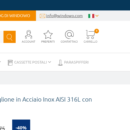
LOG DI WINDOWO
info@windowo.com
0
ACCOUNT
PREFERITI
CONTATTACI
CARRELLO
CASSETTE POSTALI
PARASPIFFERI
ione in Acciaio Inox AISI 316L con
-40%
75