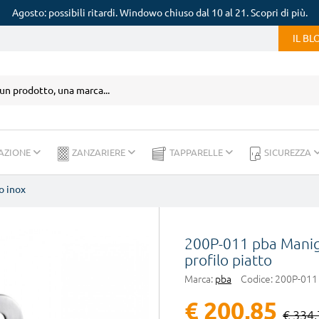
Agosto: possibili ritardi. Windowo chiuso dal 10 al 21. Scopri di più.
IL B
AZIONE
ZANZARIERE
TAPPARELLE
SICUREZZA
o inox
200P-011 pba Manigl
profilo piatto
Marca:
pba
Codice:
200P-011
€ 200,85
€ 334,