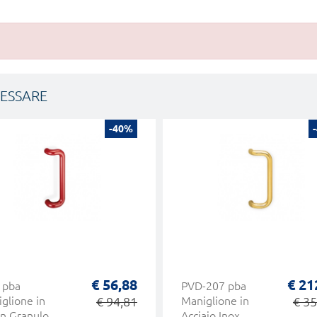
RESSARE
-40%
€ 56,88
€ 21
 pba
PVD-207 pba
glione in
€ 94,81
Maniglione in
€ 35
n Granulo
Acciaio Inox