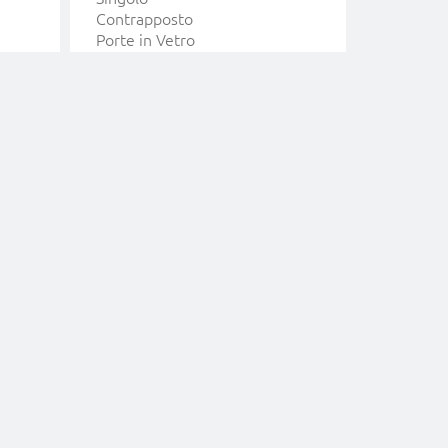
Contrapposto
316L Pro
Porte in Vetro
Quadrat