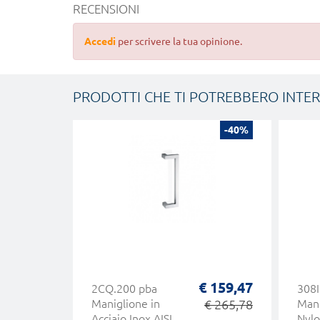
RECENSIONI
Accedi
per scrivere la tua opinione.
PRODOTTI CHE TI POTREBBERO INTE
-40%
€ 159,47
2CQ.200 pba
308I
Maniglione in
€ 265,78
Mani
Acciaio Inox AISI
Nylo