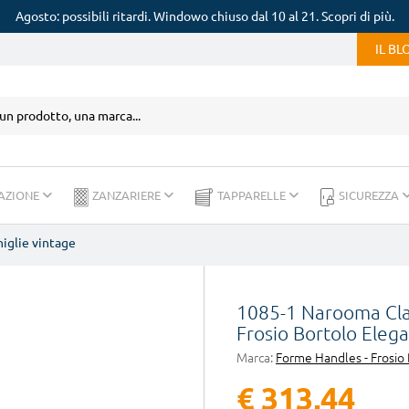
Agosto: possibili ritardi. Windowo chiuso dal 10 al 21. Scopri di più.
IL B
AZIONE
ZANZARIERE
TAPPARELLE
SICUREZZA
iglie vintage
1085-1 Narooma Clas
Frosio Bortolo Eleg
Marca:
Forme Handles - Frosio
€ 313,44