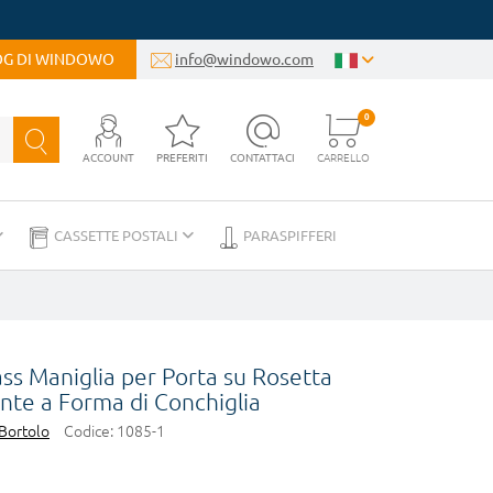
LOG DI WINDOWO
info@windowo.com
0
ACCOUNT
PREFERITI
CONTATTACI
CARRELLO
CASSETTE POSTALI
PARASPIFFERI
s Maniglia per Porta su Rosetta
ante a Forma di Conchiglia
 Bortolo
Codice:
1085-1