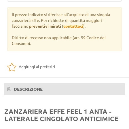
Argento Ossidato
Il prezzo indicato si riferisce all'acquisto di una singola
Bronzo Ossidato
zanzariera Effe. Per richieste di quantità maggiori
facciamo
preventivi mirati
(
contattaci
).
Verde Martellinato
Diritto di recesso non applicabile
(art. 59 Codice del
Verde Raffaello
Consumo).
Marrone Raffaello
Pino Nodato
Aggiungi ai preferiti
Noce
Ciliegio Flammato
DESCRIZIONE
Noce Scuro Natural
Noce Medio Natural
ZANZARIERA EFFE FEEL 1 ANTA -
LATERALE CINGOLATO ANTICIMICE