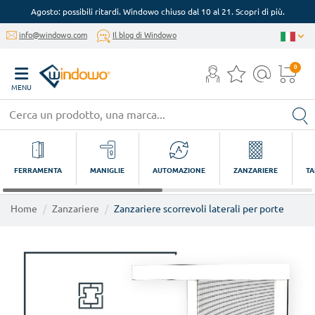
Agosto: possibili ritardi. Windowo chiuso dal 10 al 21. Scopri di più.
info@windowo.com
Il blog di Windowo
0
MENU
FERRAMENTA
MANIGLIE
AUTOMAZIONE
ZANZARIERE
TA
Home
Zanzariere
Zanzariere scorrevoli laterali per porte