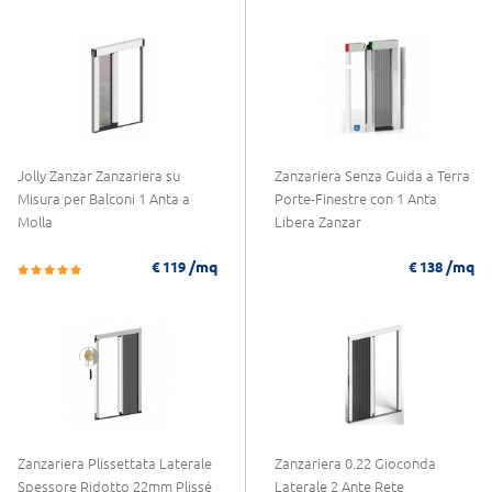
Jolly Zanzar Zanzariera su
Zanzariera Senza Guida a Terra
Misura per Balconi 1 Anta a
Porte-Finestre con 1 Anta
Molla
Libera Zanzar
/mq
/mq
€ 119
€ 138
Zanzariera Plissettata Laterale
Zanzariera 0.22 Gioconda
Spessore Ridotto 22mm Plissé
Laterale 2 Ante Rete