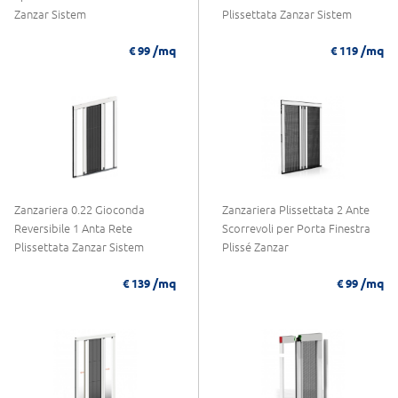
Zanzar Sistem
Plissettata Zanzar Sistem
/mq
/mq
€ 99
€ 119
Zanzariera 0.22 Gioconda
Zanzariera Plissettata 2 Ante
Reversibile 1 Anta Rete
Scorrevoli per Porta Finestra
Plissettata Zanzar Sistem
Plissé Zanzar
/mq
/mq
€ 139
€ 99