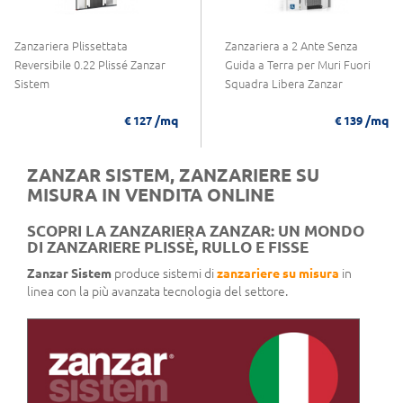
Zanzariera Plissettata
Zanzariera a 2 Ante Senza
Reversibile 0.22 Plissé Zanzar
Guida a Terra per Muri Fuori
Sistem
Squadra Libera Zanzar
/mq
/mq
€ 127
€ 139
ZANZAR SISTEM, ZANZARIERE SU
MISURA IN VENDITA ONLINE
SCOPRI LA ZANZARIERA ZANZAR: UN MONDO
DI ZANZARIERE PLISSÈ, RULLO E FISSE
Zanzar Sistem
produce sistemi di
zanzariere su misura
in
linea con la più avanzata tecnologia del settore.