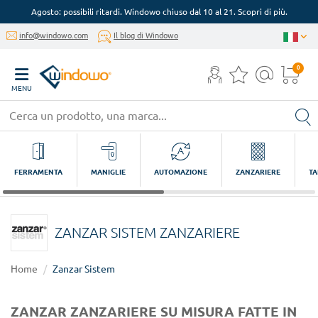
Agosto: possibili ritardi. Windowo chiuso dal 10 al 21. Scopri di più.
info@windowo.com
Il blog di Windowo
0
MENU
FERRAMENTA
MANIGLIE
AUTOMAZIONE
ZANZARIERE
TA
ZANZAR SISTEM ZANZARIERE
Home
Zanzar Sistem
ZANZAR ZANZARIERE SU MISURA FATTE IN