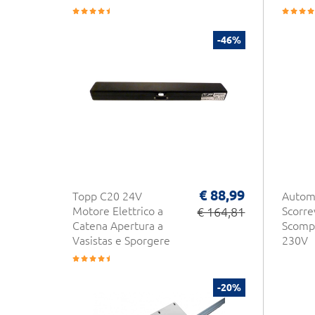
-46%
€ 88,99
Topp C20 24V
Autom
Motore Elettrico a
€ 164,81
Scorre
Catena Apertura a
Scomp
Vasistas e Sporgere
230V
-20%