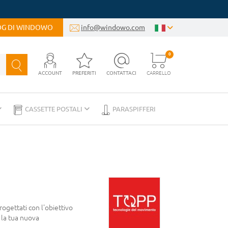
LOG DI WINDOWO
info@windowo.com
0
ACCOUNT
PREFERITI
CONTATTACI
CARRELLO
CASSETTE POSTALI
PARASPIFFERI
Progettati
con l'obiettivo
 la tua nuova