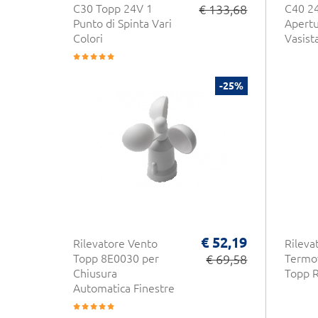
C30 Topp 24V 1
€ 133,68
C40 2
Punto di Spinta Vari
Apertu
Colori
Vasist
-25%
€ 52,19
Rilevatore Vento
Rileva
Topp 8E0030 per
€ 69,58
Termov
Chiusura
Topp 
Automatica Finestre