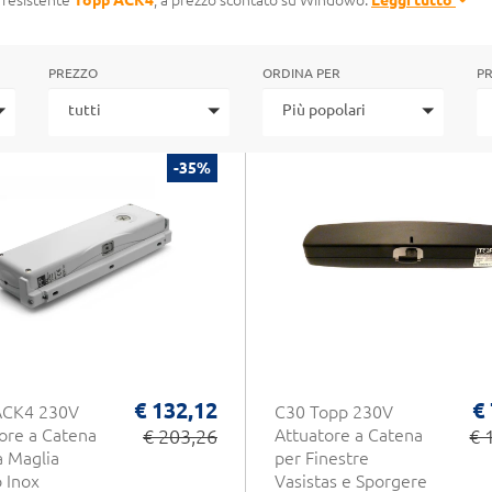
 resistente
Topp ACK4
, a prezzo scontato su Windowo.
Leggi tutto
PREZZO
ORDINA PER
PR
tutti
Più popolari
-35%
€ 132,12
€
ACK4 230V
C30 Topp 230V
ore a Catena
€ 203,26
Attuatore a Catena
€ 
 Maglia
per Finestre
o Inox
Vasistas e Sporgere