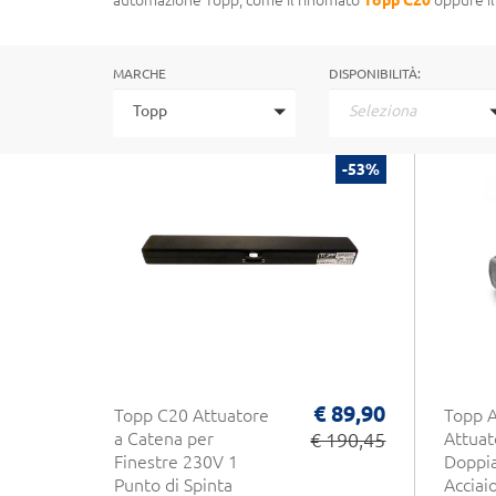
automazione Topp, come il rinomato
Topp C20
oppure il
MARCHE
DISPONIBILITÀ:
Topp
Seleziona
-53%
€ 89,90
Topp C20 Attuatore
Topp 
a Catena per
€ 190,45
Attuat
Finestre 230V 1
Doppia
Punto di Spinta
Acciai