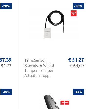
-20%
-20%
 67,39
€ 51,27
TempSensor
 84,23
Rilevatore WiFi di
€ 64,09
Temperatura per
Attuatori Topp
-20%
-25%