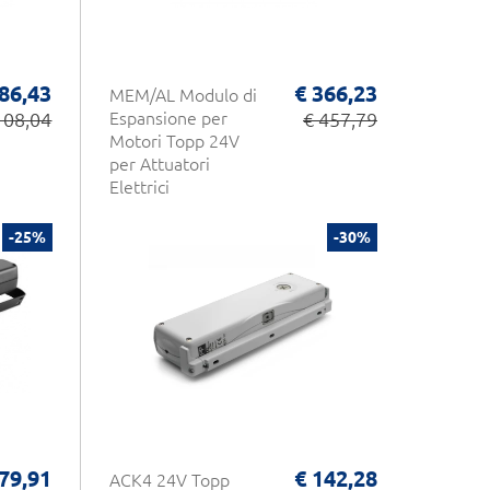
 86,43
€ 366,23
MEM/AL Modulo di
108,04
Espansione per
€ 457,79
Motori Topp 24V
per Attuatori
Elettrici
-25%
-30%
79,91
€ 142,28
ACK4 24V Topp