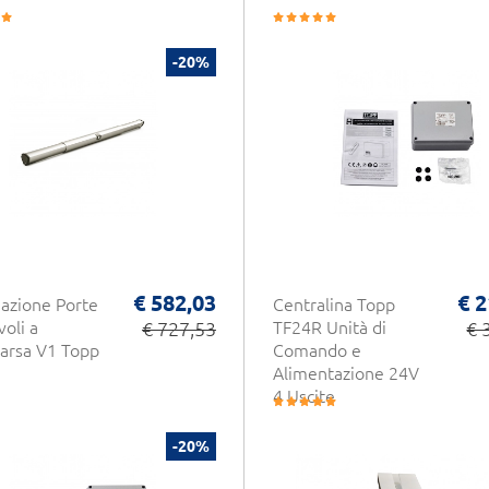
-20%
€ 582,03
€ 2
azione Porte
Centralina Topp
voli a
€ 727,53
TF24R Unità di
€ 
arsa V1 Topp
Comando e
Alimentazione 24V
4 Uscite
-20%