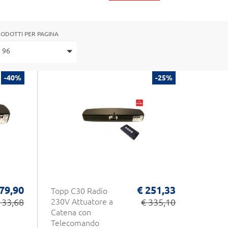
ODOTTI PER PAGINA
96
-40%
-25%
 79,90
€ 251,33
Topp C30 Radio
133,68
230V Attuatore a
€ 335,10
Catena con
Telecomando