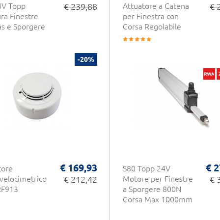
4V Topp
€ 239,88
Attuatore a Catena
€ 
ra Finestre
per Finestra con
as e Sporgere
Corsa Regolabile
-20%
€ 169,93
€ 2
tore
S80 Topp 24V
elocimetrico
€ 212,42
Motore per Finestre
€ 
RF913
a Sporgere 800N
Corsa Max 1000mm