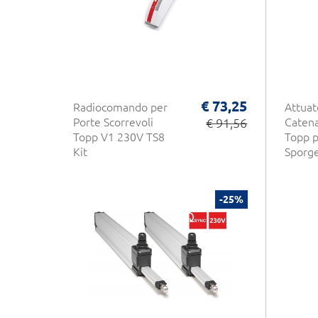
€ 73,25
Radiocomando per
Attuat
Porte Scorrevoli
€ 91,56
Caten
Topp V1 230V TS8
Topp p
Kit
Sporg
-25%