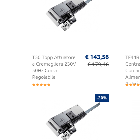
€ 143,56
T50 Topp Attuatore
TF44R 
a Cremagliera 230V
€ 179,46
Centra
50Hz Corsa
Coman
Regolabile
Alime
4 Usci
-20%