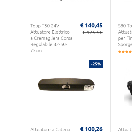
€ 140,45
Topp T50 24V
S80 T
Attuatore Elettrico
€ 175,56
Attuat
a Cremagliera Corsa
per Fi
Regolabile 32-50-
Sporg
75cm
-25%
€ 100,26
Attuatore a Catena
Attuat