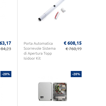
 63,17
€ 608,15
Porta Automatica
 84,23
Scorrevole Sistema
€ 760,19
di Apertura Topp
Isidoor Kit
-20%
-20%