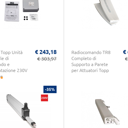
€ 243,18
€
Topp Unità
Radiocomando TR8
le di
€ 303,97
Completo di
€
do e
Supporto a Parete
ntazione 230V
per Attuatori Topp
te
-35%