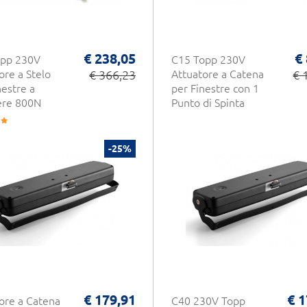
€ 238,05
€
opp 230V
C15 Topp 230V
ore a Stelo
€ 366,23
Attuatore a Catena
€ 
nestre a
per Finestre con 1
ere 800N
Punto di Spinta
-25%
€ 179,91
€ 1
ore a Catena
C40 230V Topp