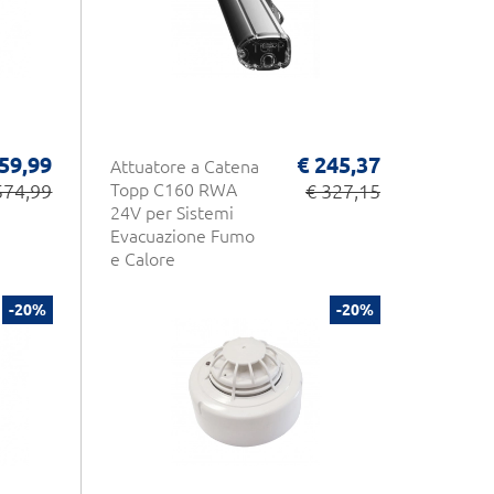
59,99
€ 245,37
Attuatore a Catena
574,99
Topp C160 RWA
€ 327,15
24V per Sistemi
Evacuazione Fumo
e Calore
-20%
-20%