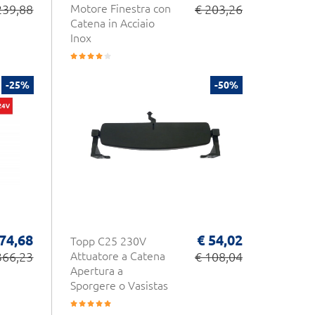
239,88
Motore Finestra con
€ 203,26
Catena in Acciaio
Inox
-25%
-50%
74,68
€ 54,02
Topp C25 230V
366,23
Attuatore a Catena
€ 108,04
Apertura a
Sporgere o Vasistas