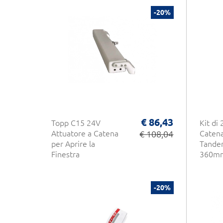
-20%
€ 86,43
Topp C15 24V
Kit di 
Attuatore a Catena
€ 108,04
Caten
per Aprire la
Tande
Finestra
360m
-20%