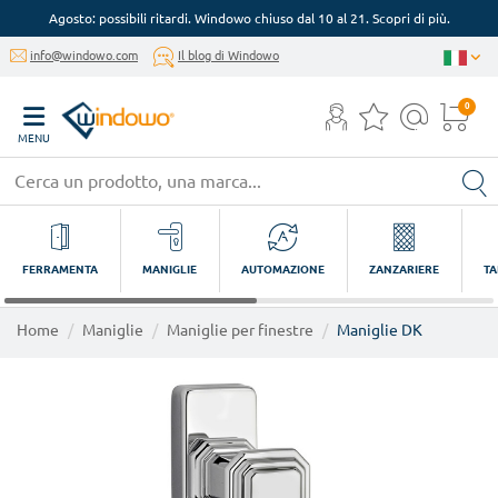
Agosto: possibili ritardi. Windowo chiuso dal 10 al 21. Scopri di più.
info@windowo.com
Il blog di Windowo
0
MENU
FERRAMENTA
MANIGLIE
AUTOMAZIONE
ZANZARIERE
TA
Home
Maniglie
Maniglie per finestre
Maniglie DK