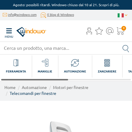
Agosto: possibili ritardi. Windowo chiuso dal 10 al 21. Scopri di più.
info@windowo.com
Il blog di Windowo
0
MENU
FERRAMENTA
MANIGLIE
AUTOMAZIONE
ZANZARIERE
TA
Home
Automazione
Motori per finestre
Telecomandi per finestre