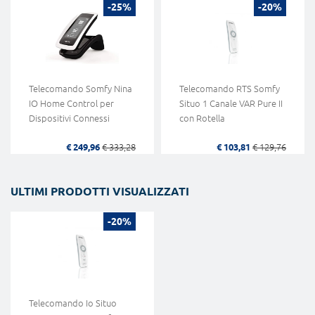
-25%
-20%
Telecomando Somfy Nina
Telecomando RTS Somfy
IO Home Control per
Situo 1 Canale VAR Pure II
Dispositivi Connessi
con Rotella
€ 249,96
€ 333,28
€ 103,81
€ 129,76
ULTIMI PRODOTTI VISUALIZZATI
-20%
Telecomando Io Situo