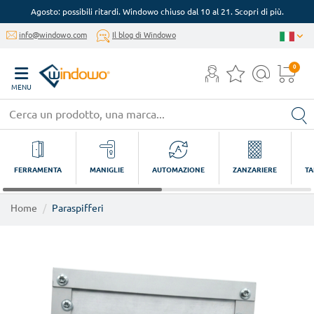
Agosto: possibili ritardi. Windowo chiuso dal 10 al 21. Scopri di più.
info@windowo.com
Il blog di Windowo
0
MENU
FERRAMENTA
MANIGLIE
AUTOMAZIONE
ZANZARIERE
TA
Home
Paraspifferi